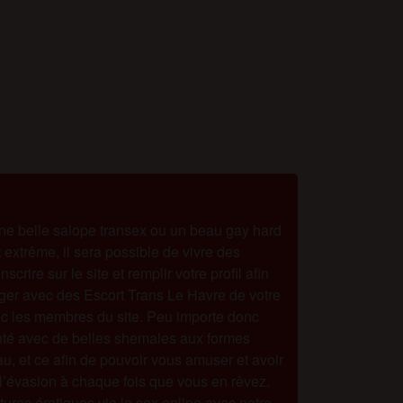
ne belle salope transex ou un beau gay hard
t extrême, il sera possible de vivre des
ire sur le site et remplir votre profil afin
ger avec des Escort Trans Le Havre de votre
avec les membres du site. Peu importe donc
olonté avec de belles shemales aux formes
u, et ce afin de pouvoir vous amuser et avoir
 l’évasion à chaque fois que vous en rêvez.
res érotiques via le sex online avec notre