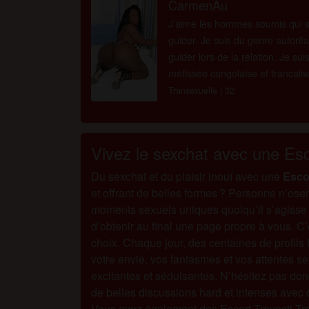
CarmenAu
J’aime les hommes soumis qui s
guider. Je suis du genre autorita
guider lors de la relation. Je su
métissée congolaise et francaise
grandi sur Annecy . Physiqueme
Transexuelle
| 32
grande...
Vivez le sexchat avec une Esc
Du sexchat et du plaisir inouï avec une
Esco
et offrant de belles formes ? Personne n’osera
moments sexuels uniques quoiqu’il s’agisse d’u
d’obtenir au final une page propre à vous. 
choix. Chaque jour, des centaines de profils 
votre envie, vos fantasmes et vos attentes se
excitantes et séduisantes. N’hésitez pas donc
de belles discussions hard et intenses avec 
Vous avez également des Escort Travesti Tra