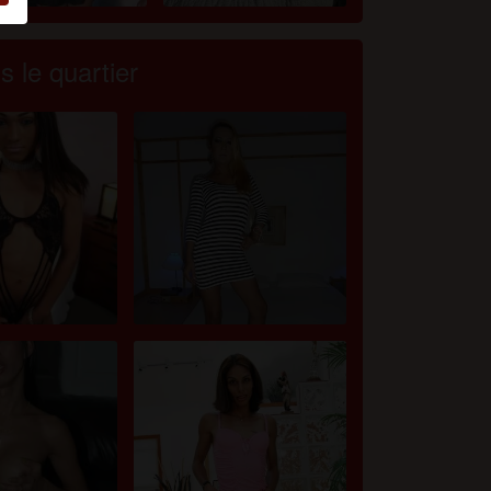
 le quartier
u
r
ne
et