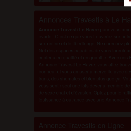
u
T
Annonces Travestis à Le Ha
Annonce Travesti Le Havre
pour vous amus
évader. C’est ce que vous trouverez sur notr
sex online et de libertinage. Ne cherchez plus
Net des espaces capables de vous fournir au
contenu en qualité et en quantité. Avec nos 
Annonce Travesti Le Havre, vous allez trouve
bonheur et vous amuser à merveille avec des
trans, des shemales et bien plus que ça. Vou
vous sentir seul une fois devenu membre de
de sexe chat et d’évasion. Optez pour le raff
jouissance à outrance avec une Annonce Tr
Annonce Travestis en Ligne