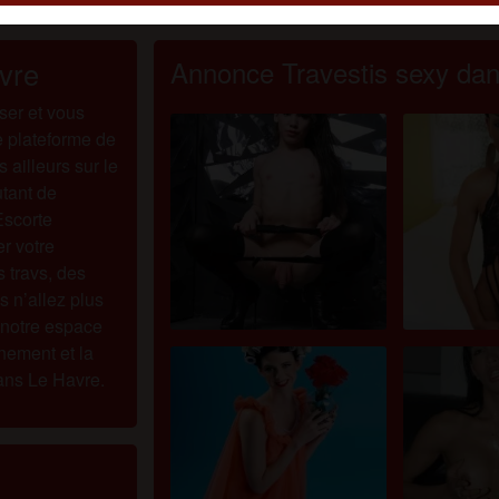
tilisateurs, consulte la
FAQ
.
u déclares que les faits suivants sont exacts :
Annonce Travestis sexy dans
vre
J'accepte que ce site puisse utiliser des cookies et des
er et vous
technologies similaires à des fins d'analyse et de publicité.
e plateforme de
J'ai au moins 18 ans et l'âge du consentement dans mon lie
 ailleurs sur le
de résidence.
tant de
Je ne redistribuerai aucun contenu de annoncetravesti.fr.
Escorte
Je n'autoriserai aucun mineur à accéder à annoncetravesti.f
r votre
ou à tout matériel qu'il contient.
 travs, des
Tout contenu que je consulte ou télécharge sur
s n’allez plus
annoncetravesti.fr est destiné à mon usage personnel et je 
 notre espace
le montrerai pas à un mineur.
inement et la
Je n'ai pas été contacté par les fournisseurs de ce matériel, 
ans Le Havre.
je choisis volontiers de le visualiser ou de le télécharger.
Je reconnais que annoncetravesti.fr inclut des profils fictifs
créés et exploités par le site Web qui peuvent communiquer
avec moi à des fins promotionnelles et autres.