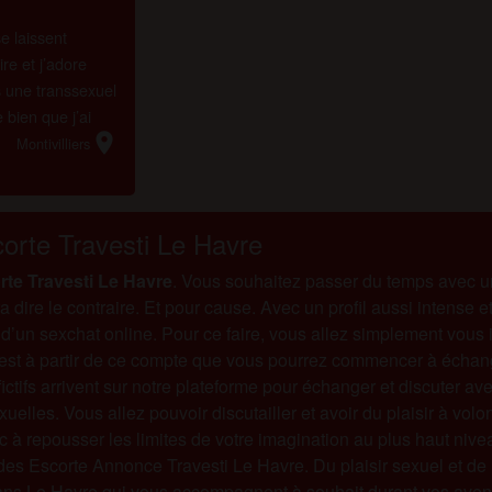
e laissent
ire et j’adore
is une transsexuel
 bien que j’ai
location_on
nt je suis assez
Montivilliers
orte Travesti Le Havre
rte Travesti Le Havre
. Vous souhaitez passer du temps avec u
 dire le contraire. Et pour cause. Avec un profil aussi intense e
n sexchat online. Pour ce faire, vous allez simplement vous inscr
C’est à partir de ce compte que vous pourrez commencer à échan
fictifs arrivent sur notre plateforme pour échanger et discuter 
xuelles. Vous allez pouvoir discutailler et avoir du plaisir à v
 à repousser les limites de votre imagination au plus haut nivea
des Escorte Annonce Travesti Le Havre. Du plaisir sexuel et de
ns Le Havre qui vous accompagnent à souhait durant vos aventu