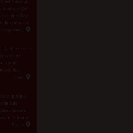
 C’est Paula qui
e queue, et j’en
La mienne c’est
se dans mon cul,
location_on
ois que je rame,
bourg-Octev...
i vivante et belle
t ma vie de
suis rendu
iment bien
location_on
blie cette annonce
Caen
rendre quelque
t je suis
 des choses au
aravant. Puisque
location_on
t exploré par
Bayeux