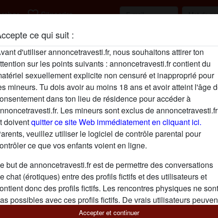
favorite_border
rcher
S'inscrire
ccepte ce qui suit :
vant d'utiliser annoncetravesti.fr, nous souhaitons attirer ton
radio_button_checked
radio_button_checked
ttention sur les points suivants : annoncetravesti.fr contient du
atériel sexuellement explicite non censuré et inapproprié pour
es mineurs. Tu dois avoir au moins 18 ans et avoir atteint l'âge 
onsentement dans ton lieu de résidence pour accéder à
nnoncetravesti.fr. Les mineurs sont exclus de annoncetravesti.fr
t doivent
quitter ce site Web immédiatement en cliquant ici.
arents, veuillez utiliser le logiciel de contrôle parental pour
ontrôler ce que vos enfants voient en ligne.
e but de annoncetravesti.fr est de permettre des conversations
e chat (érotiques) entre des profils fictifs et des utilisateurs et
ontient donc des profils fictifs. Les rencontres physiques ne son
as possibles avec ces profils fictifs. De vrais utilisateurs peuven
galement être trouvés sur le site Web. Afin de différencier ces
Accepter et continuer