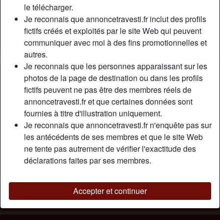
Relation:
Célibataire
le télécharger.
Couleur des cheveux:
Foncé
Je reconnais que annoncetravesti.fr inclut des profils
fictifs créés et exploités par le site Web qui peuvent
Épilé(e):
Oui
communiquer avec moi à des fins promotionnelles et
Fumeur(euse):
Non
autres.
Je reconnais que les personnes apparaissant sur les
Description
person_pin
photos de la page de destination ou dans les profils
fictifs peuvent ne pas être des membres réels de
VENUSIA, SUPERBE TRANSSEXUELLE, CORPS DE
annoncetravesti.fr et que certaines données sont
RÊVE, IPER BRONZE ET EXCITANTE, 120TP, DOUCE,
fournies à titre d'illustration uniquement.
CÂLINE, FÉLINE, TRÈS SEXY, SENSUELLE ET
Je reconnais que annoncetravesti.fr n'enquête pas sur
FÉMININE, CORPS, VISAGE ET ESPRIT DE FEMME
les antécédents de ses membres et que le site Web
AVEC BELLE SURPRISE EN PLUS. ALLONS ETRE
ne tente pas autrement de vérifier l'exactitude des
HEUREUX ET VENEZ ME PARLER, NOUVELLES
déclarations faites par ses membres.
TATOOS !!!!
Cherche
Accepter et continuer
N'a spécifié aucune préférence