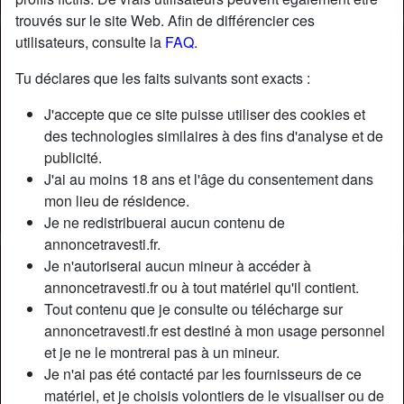
trouvés sur le site Web. Afin de différencier ces
utilisateurs, consulte la
FAQ
.
Tu déclares que les faits suivants sont exacts :
J'accepte que ce site puisse utiliser des cookies et
des technologies similaires à des fins d'analyse et de
publicité.
J'ai au moins 18 ans et l'âge du consentement dans
mon lieu de résidence.
Je ne redistribuerai aucun contenu de
annoncetravesti.fr.
Je n'autoriserai aucun mineur à accéder à
Nickname:
SylvianeTremblay
annoncetravesti.fr ou à tout matériel qu'il contient.
Âge:
30
Tout contenu que je consulte ou télécharge sur
Pays:
France
annoncetravesti.fr est destiné à mon usage personnel
Département:
Var
et je ne le montrerai pas à un mineur.
Sexe:
Transexuelle
Je n'ai pas été contacté par les fournisseurs de ce
Sexualité:
Gay
matériel, et je choisis volontiers de le visualiser ou de