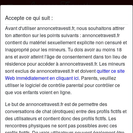
Accepte ce qui suit :
SylvianeTremblay profil
Avant d'utiliser annoncetravesti.fr, nous souhaitons attirer
ton attention sur les points suivants : annoncetravesti.fr
contient du matériel sexuellement explicite non censuré et
inapproprié pour les mineurs. Tu dois avoir au moins 18
ans et avoir atteint l'âge de consentement dans ton lieu de
résidence pour accéder à annoncetravesti.fr. Les mineurs
sont exclus de annoncetravesti.fr et doivent
quitter ce site
Web immédiatement en cliquant ici.
Parents, veuillez
utiliser le logiciel de contrôle parental pour contrôler ce
que vos enfants voient en ligne.
Le but de annoncetravesti.fr est de permettre des
conversations de chat (érotiques) entre des profils fictifs et
des utilisateurs et contient donc des profils fictifs. Les
rencontres physiques ne sont pas possibles avec ces
star
chat
Ajouter
Discuter !
profils fictifs. De vrais utilisateurs peuvent également être