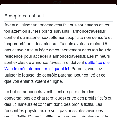
Accepte ce qui suit :
Karine217 profil
Avant d'utiliser annoncetravesti.fr, nous souhaitons attirer
ton attention sur les points suivants : annoncetravesti.fr
contient du matériel sexuellement explicite non censuré et
inapproprié pour les mineurs. Tu dois avoir au moins 18
ans et avoir atteint l'âge de consentement dans ton lieu de
résidence pour accéder à annoncetravesti.fr. Les mineurs
sont exclus de annoncetravesti.fr et doivent
quitter ce site
Web immédiatement en cliquant ici.
Parents, veuillez
utiliser le logiciel de contrôle parental pour contrôler ce
que vos enfants voient en ligne.
Le but de annoncetravesti.fr est de permettre des
conversations de chat (érotiques) entre des profils fictifs et
des utilisateurs et contient donc des profils fictifs. Les
rencontres physiques ne sont pas possibles avec ces
star
chat
Ajouter
Discuter !
profils fictifs. De vrais utilisateurs peuvent également être