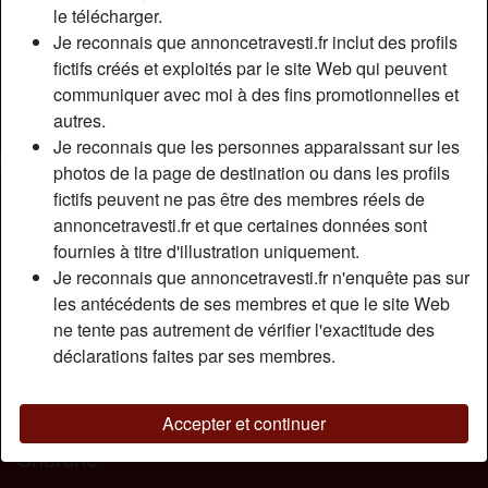
Relation:
Célibataire
le télécharger.
Couleur des cheveux:
Blonde
Je reconnais que annoncetravesti.fr inclut des profils
fictifs créés et exploités par le site Web qui peuvent
Couleur des yeux:
Bleu
communiquer avec moi à des fins promotionnelles et
Épilé(e):
Oui
autres.
Fumeur(euse):
Non
Je reconnais que les personnes apparaissant sur les
photos de la page de destination ou dans les profils
Description
person_pin
fictifs peuvent ne pas être des membres réels de
annoncetravesti.fr et que certaines données sont
J’étais en couple avec un mec sympa jusqu’à tout
fournies à titre d'illustration uniquement.
récemment. On serait toujours ensemble si ce n’était qu’il
Je reconnais que annoncetravesti.fr n'enquête pas sur
avait une panne sexuelle depuis un moment et j’ai pas
les antécédents de ses membres et que le site Web
réussi a tenir le coup. Donc je veux simplement m’amuser
ne tente pas autrement de vérifier l'exactitude des
pour l’instant, pas d’histoire d’amour compliquée pour moi
déclarations faites par ses membres.
svp. Je veux juste un bon mec endurant au pieux pour
baiser longtemps et bien. Je suis une jeune transex, je
recherche un homme plus vieux que moi.
Accepter et continuer
Cherche