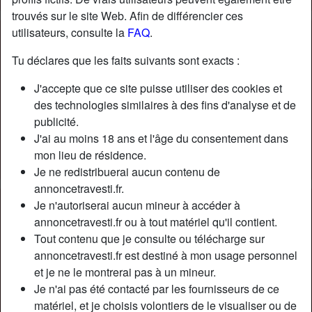
trouvés sur le site Web. Afin de différencier ces
utilisateurs, consulte la
FAQ
.
Tu déclares que les faits suivants sont exacts :
J'accepte que ce site puisse utiliser des cookies et
des technologies similaires à des fins d'analyse et de
publicité.
J'ai au moins 18 ans et l'âge du consentement dans
mon lieu de résidence.
Je ne redistribuerai aucun contenu de
annoncetravesti.fr.
Je n'autoriserai aucun mineur à accéder à
Nickname:
Karine217
annoncetravesti.fr ou à tout matériel qu'il contient.
Âge:
26
Tout contenu que je consulte ou télécharge sur
Pays:
France
annoncetravesti.fr est destiné à mon usage personnel
Département:
Var
et je ne le montrerai pas à un mineur.
Sexe:
Transexuelle
Je n'ai pas été contacté par les fournisseurs de ce
Sexualité:
Gay
matériel, et je choisis volontiers de le visualiser ou de