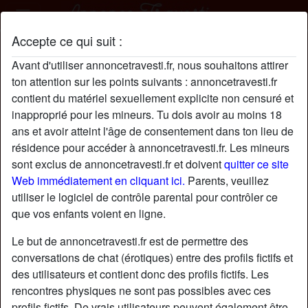
Accepte ce qui suit :
Clarisseenul profil
Avant d'utiliser annoncetravesti.fr, nous souhaitons attirer
ton attention sur les points suivants : annoncetravesti.fr
contient du matériel sexuellement explicite non censuré et
inapproprié pour les mineurs. Tu dois avoir au moins 18
ans et avoir atteint l'âge de consentement dans ton lieu de
résidence pour accéder à annoncetravesti.fr. Les mineurs
sont exclus de annoncetravesti.fr et doivent
quitter ce site
Web immédiatement en cliquant ici.
Parents, veuillez
utiliser le logiciel de contrôle parental pour contrôler ce
que vos enfants voient en ligne.
Le but de annoncetravesti.fr est de permettre des
conversations de chat (érotiques) entre des profils fictifs et
des utilisateurs et contient donc des profils fictifs. Les
rencontres physiques ne sont pas possibles avec ces
star
chat
Ajouter
Discuter !
profils fictifs. De vrais utilisateurs peuvent également être