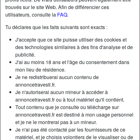
trouvés sur le site Web. Afin de différencier ces
utilisateurs, consulte la
FAQ
.
Tu déclares que les faits suivants sont exacts :
J'accepte que ce site puisse utiliser des cookies et
des technologies similaires à des fins d'analyse et de
publicité.
J'ai au moins 18 ans et l'âge du consentement dans
mon lieu de résidence.
Je ne redistribuerai aucun contenu de
annoncetravesti.fr.
Je n'autoriserai aucun mineur à accéder à
Nickname:
Clarisseenul
annoncetravesti.fr ou à tout matériel qu'il contient.
Âge:
39
Tout contenu que je consulte ou télécharge sur
Pays:
France
annoncetravesti.fr est destiné à mon usage personnel
Département:
Val-de-Marne
et je ne le montrerai pas à un mineur.
Sexe:
Transexuelle
Je n'ai pas été contacté par les fournisseurs de ce
Sexualité:
Bisexuel(le)
matériel, et je choisis volontiers de le visualiser ou de