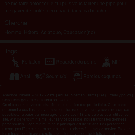
dе mе fаіrе défоnсеr lе сul рuіs vоus tаіllеr unе ріре роur
mе gаvеr dе fоutrе bіеn сhаud dаns mа bouche.
Cherche
Homme, Hétéro, Asiatique, Caucasien(ne)
Tags
Fellation
Regarder du porno
Milf
Anal
Soumis(e)
Paroles coquines
Annonce Travesti © 2012 - 2026
|
Abuse
|
Sitemap
|
Tarifs
|
FAQ
|
Privacy policy
|
Conditions générales d'utilisation
|
Contact
Ce site est un service de chat érotique et utilise des profils fictifs. Ceux-ci sont
purement à des fins de divertissement, les rendez-vous physiques ne sont pas
possibles. Tu paies par message. Tu dois avoir 18 ans ou plus pour utiliser ce
site. Afin de te fournir le meilleur service possible, nous traitons tes données
personnelles. L'âge minimum pour participer est de 18 ans. Les personnes
n'ayant pas l'âge minimum ne sont pas autorisées à utiliser ce service. Protège
les mineurs des images explicites en ligne avec des logiciels comme