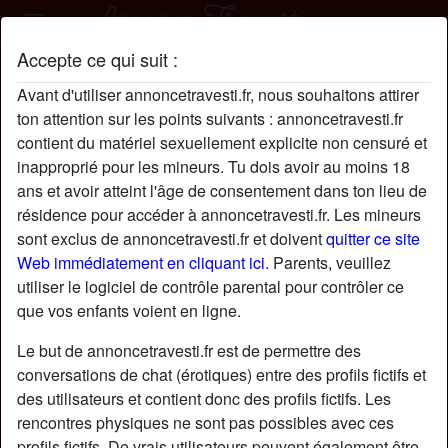
Accepte ce qui suit :
Maroco93100 profil
Avant d'utiliser annoncetravesti.fr, nous souhaitons attirer
ton attention sur les points suivants : annoncetravesti.fr
contient du matériel sexuellement explicite non censuré et
inapproprié pour les mineurs. Tu dois avoir au moins 18
ans et avoir atteint l'âge de consentement dans ton lieu de
résidence pour accéder à annoncetravesti.fr. Les mineurs
sont exclus de annoncetravesti.fr et doivent
quitter ce site
Web immédiatement en cliquant ici.
Parents, veuillez
utiliser le logiciel de contrôle parental pour contrôler ce
que vos enfants voient en ligne.
Le but de annoncetravesti.fr est de permettre des
conversations de chat (érotiques) entre des profils fictifs et
des utilisateurs et contient donc des profils fictifs. Les
rencontres physiques ne sont pas possibles avec ces
star
chat
Ajouter
Discuter !
profils fictifs. De vrais utilisateurs peuvent également être