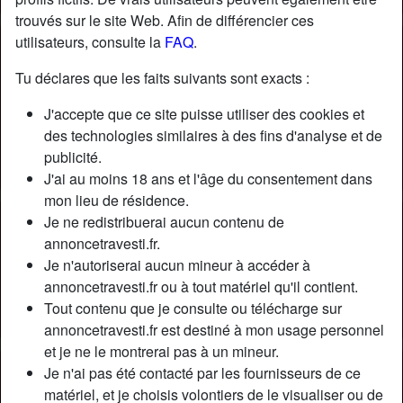
trouvés sur le site Web. Afin de différencier ces
utilisateurs, consulte la
FAQ
.
Nickname:
Maroco93100
Âge:
35
Tu déclares que les faits suivants sont exacts :
Pays:
France
J'accepte que ce site puisse utiliser des cookies et
Département:
Seine-Saint-Denis
des technologies similaires à des fins d'analyse et de
Sexe:
Homme
publicité.
Sexualité:
Hétéro
J'ai au moins 18 ans et l'âge du consentement dans
mon lieu de résidence.
Description
Je ne redistribuerai aucun contenu de
annoncetravesti.fr.
N'a pas encore saisi de description
Je n'autoriserai aucun mineur à accéder à
Cherche
annoncetravesti.fr ou à tout matériel qu'il contient.
Tout contenu que je consulte ou télécharge sur
Transexuelle
annoncetravesti.fr est destiné à mon usage personnel
et je ne le montrerai pas à un mineur.
Tags
Je n'ai pas été contacté par les fournisseurs de ce
matériel, et je choisis volontiers de le visualiser ou de