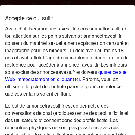
Accepte ce qui suit :
Steve profil
Avant d'utiliser annoncetravesti.fr, nous souhaitons attirer
ton attention sur les points suivants : annoncetravesti.fr
contient du matériel sexuellement explicite non censuré et
inapproprié pour les mineurs. Tu dois avoir au moins 18
ans et avoir atteint l'âge de consentement dans ton lieu de
résidence pour accéder à annoncetravesti.fr. Les mineurs
sont exclus de annoncetravesti.fr et doivent
quitter ce site
Web immédiatement en cliquant ici.
Parents, veuillez
utiliser le logiciel de contrôle parental pour contrôler ce
que vos enfants voient en ligne.
Le but de annoncetravesti.fr est de permettre des
conversations de chat (érotiques) entre des profils fictifs et
des utilisateurs et contient donc des profils fictifs. Les
rencontres physiques ne sont pas possibles avec ces
star
chat
Ajouter
Discuter !
profils fictifs. De vrais utilisateurs peuvent également être