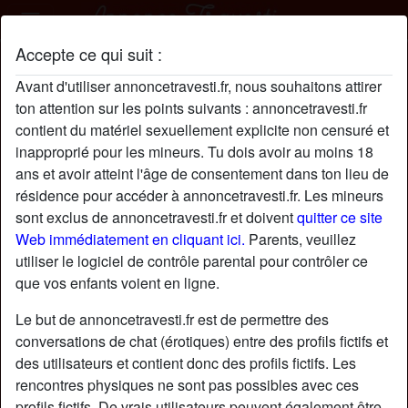
Accepte ce qui suit :
MarieBaugé profil
Avant d'utiliser annoncetravesti.fr, nous souhaitons attirer
ton attention sur les points suivants : annoncetravesti.fr
contient du matériel sexuellement explicite non censuré et
inapproprié pour les mineurs. Tu dois avoir au moins 18
ans et avoir atteint l'âge de consentement dans ton lieu de
résidence pour accéder à annoncetravesti.fr. Les mineurs
sont exclus de annoncetravesti.fr et doivent
quitter ce site
Web immédiatement en cliquant ici.
Parents, veuillez
utiliser le logiciel de contrôle parental pour contrôler ce
que vos enfants voient en ligne.
Le but de annoncetravesti.fr est de permettre des
conversations de chat (érotiques) entre des profils fictifs et
des utilisateurs et contient donc des profils fictifs. Les
rencontres physiques ne sont pas possibles avec ces
star
chat
Ajouter
Discuter !
profils fictifs. De vrais utilisateurs peuvent également être