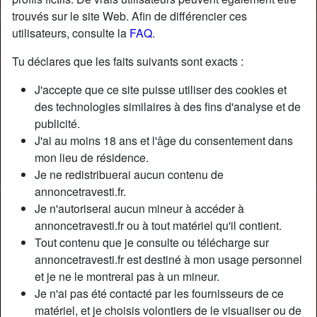
trouvés sur le site Web. Afin de différencier ces
utilisateurs, consulte la
FAQ
.
Tu déclares que les faits suivants sont exacts :
J'accepte que ce site puisse utiliser des cookies et
des technologies similaires à des fins d'analyse et de
publicité.
J'ai au moins 18 ans et l'âge du consentement dans
mon lieu de résidence.
Je ne redistribuerai aucun contenu de
annoncetravesti.fr.
Je n'autoriserai aucun mineur à accéder à
Nickname:
MarieBaugé
annoncetravesti.fr ou à tout matériel qu'il contient.
Âge:
40
Tout contenu que je consulte ou télécharge sur
Pays:
France
annoncetravesti.fr est destiné à mon usage personnel
Département:
Seine-Maritime
et je ne le montrerai pas à un mineur.
Sexe:
Transexuelle
Je n'ai pas été contacté par les fournisseurs de ce
Sexualité:
Bisexuel(le)
matériel, et je choisis volontiers de le visualiser ou de