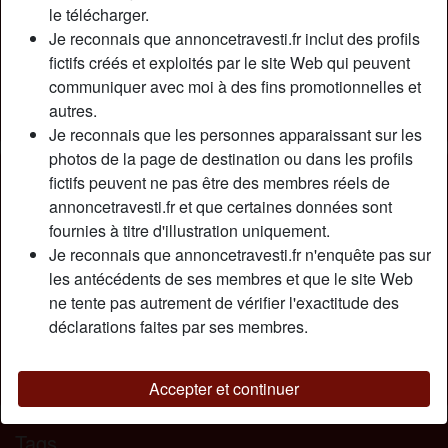
Relation:
Célibataire
le télécharger.
Couleur des cheveux:
Foncé
Je reconnais que annoncetravesti.fr inclut des profils
fictifs créés et exploités par le site Web qui peuvent
Couleur des yeux:
Brun
communiquer avec moi à des fins promotionnelles et
Épilé(e):
Oui
autres.
Fumeur(euse):
À l'occasion
Je reconnais que les personnes apparaissant sur les
photos de la page de destination ou dans les profils
Description
person_pin
fictifs peuvent ne pas être des membres réels de
annoncetravesti.fr et que certaines données sont
En ce moment je suis très chause et je suis en manque de
fournies à titre d'illustration uniquement.
sex. Je sollicite donc l’attention et l’aide de tous les
Je reconnais que annoncetravesti.fr n'enquête pas sur
hommes généreux ici que m’offriront leurs bite et bouche
les antécédents de ses membres et que le site Web
pour m’aider a me soulager le plus souvent possible. tout
ne tente pas autrement de vérifier l'exactitude des
cela en toute discrétion bien entendu…
déclarations faites par ses membres.
Cherche
Homme, Hétéro, Gay, Bisexuel(le)
Accepter et continuer
Tags