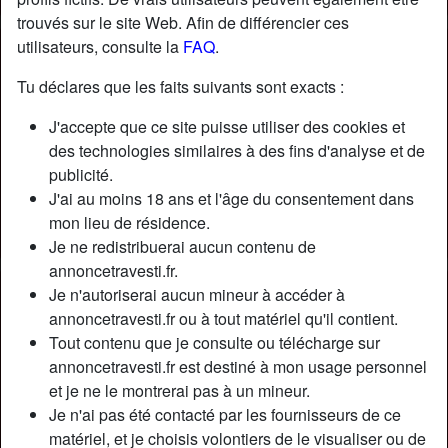
trouvés sur le site Web. Afin de différencier ces
utilisateurs, consulte la
FAQ
.
Tu déclares que les faits suivants sont exacts :
J'accepte que ce site puisse utiliser des cookies et
des technologies similaires à des fins d'analyse et de
publicité.
J'ai au moins 18 ans et l'âge du consentement dans
mon lieu de résidence.
Je ne redistribuerai aucun contenu de
annoncetravesti.fr.
Je n'autoriserai aucun mineur à accéder à
Nickname:
JacquelineSolé
annoncetravesti.fr ou à tout matériel qu'il contient.
Âge:
22
Tout contenu que je consulte ou télécharge sur
Pays:
France
annoncetravesti.fr est destiné à mon usage personnel
Département:
Seine-Maritime
et je ne le montrerai pas à un mineur.
Sexe:
Transexuelle
Je n'ai pas été contacté par les fournisseurs de ce
Sexualité:
Bisexuel(le)
matériel, et je choisis volontiers de le visualiser ou de