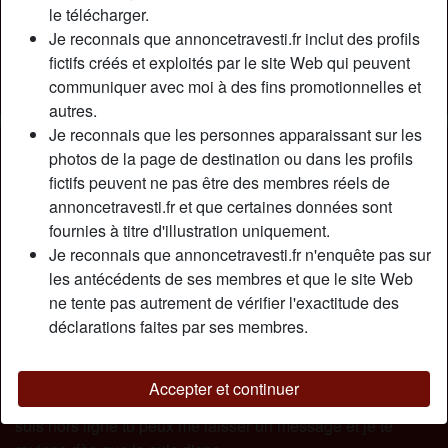
Relation:
Célibataire
le télécharger.
Couleur des cheveux:
Foncé
Je reconnais que annoncetravesti.fr inclut des profils
fictifs créés et exploités par le site Web qui peuvent
Épilé(e):
Oui
communiquer avec moi à des fins promotionnelles et
Fumeur(euse):
Non
autres.
Je reconnais que les personnes apparaissant sur les
Description
person_pin
photos de la page de destination ou dans les profils
fictifs peuvent ne pas être des membres réels de
Je suis une jeune Trans mais pas conne et surtout pas
annoncetravesti.fr et que certaines données sont
sans expérience. Je sais ce qui me branche et j’en ai déjà
fournies à titre d'illustration uniquement.
testé pas mal des mecs dans le passé. Pour ma part, je
Je reconnais que annoncetravesti.fr n'enquête pas sur
suis une excellente dominatrice lorsqu’il est question
les antécédents de ses membres et que le site Web
d’exploser la rondelle de mon partenaire. J’ai un sacré
ne tente pas autrement de vérifier l'exactitude des
coup de bassin qui fait toujours bon effet, que tu sois actif
déclarations faites par ses membres.
ou encore passif. Par contre, je n’encule pas en retour, non
merci. Mon popotin est un sens unique. Aucunement
négociable sur la question d’ailleurs, pas la peine
Accepter et continuer
d’insister. Venir me parler. Je suis connectée souvent, si je
suis hors ligne tu peux me laisser un message et je te