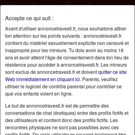
Accepte ce qui suit :
JacquelineSolé profil
Avant d'utiliser annoncetravesti.fr, nous souhaitons attirer
ton attention sur les points suivants : annoncetravesti.fr
contient du matériel sexuellement explicite non censuré et
inapproprié pour les mineurs. Tu dois avoir au moins 18
ans et avoir atteint l'âge de consentement dans ton lieu de
résidence pour accéder à annoncetravesti.fr. Les mineurs
sont exclus de annoncetravesti.fr et doivent
quitter ce site
Web immédiatement en cliquant ici.
Parents, veuillez
utiliser le logiciel de contrôle parental pour contrôler ce
que vos enfants voient en ligne.
Le but de annoncetravesti.fr est de permettre des
conversations de chat (érotiques) entre des profils fictifs et
des utilisateurs et contient donc des profils fictifs. Les
rencontres physiques ne sont pas possibles avec ces
star
chat
Ajouter
Discuter !
profils fictifs. De vrais utilisateurs peuvent également être