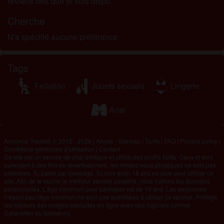
reviens dès que je suis dispo.
Cherche
N'a spécifié aucune préférence
Tags
Fellation
Jouets sexuels
Lingerie
Anal
Annonce Travesti © 2012 - 2026
|
Abuse
|
Sitemap
|
Tarifs
|
FAQ
|
Privacy policy
|
Conditions générales d'utilisation
|
Contact
Ce site est un service de chat érotique et utilise des profils fictifs. Ceux-ci sont
purement à des fins de divertissement, les rendez-vous physiques ne sont pas
possibles. Tu paies par message. Tu dois avoir 18 ans ou plus pour utiliser ce
site. Afin de te fournir le meilleur service possible, nous traitons tes données
personnelles. L'âge minimum pour participer est de 18 ans. Les personnes
n'ayant pas l'âge minimum ne sont pas autorisées à utiliser ce service. Protège
les mineurs des images explicites en ligne avec des logiciels comme
Cybersitter ou Netnanny.