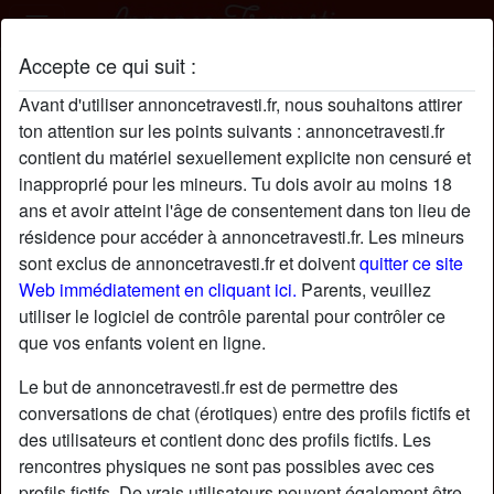
Accepte ce qui suit :
MartineBonh profil
Avant d'utiliser annoncetravesti.fr, nous souhaitons attirer
ton attention sur les points suivants : annoncetravesti.fr
contient du matériel sexuellement explicite non censuré et
inapproprié pour les mineurs. Tu dois avoir au moins 18
ans et avoir atteint l'âge de consentement dans ton lieu de
résidence pour accéder à annoncetravesti.fr. Les mineurs
sont exclus de annoncetravesti.fr et doivent
quitter ce site
Web immédiatement en cliquant ici.
Parents, veuillez
utiliser le logiciel de contrôle parental pour contrôler ce
que vos enfants voient en ligne.
Le but de annoncetravesti.fr est de permettre des
conversations de chat (érotiques) entre des profils fictifs et
des utilisateurs et contient donc des profils fictifs. Les
rencontres physiques ne sont pas possibles avec ces
star
chat
Ajouter
Discuter !
profils fictifs. De vrais utilisateurs peuvent également être