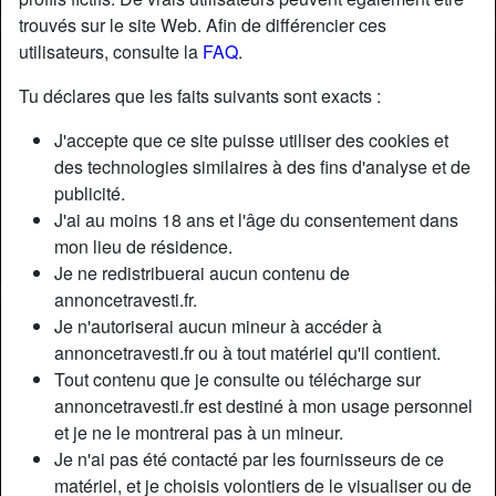
trouvés sur le site Web. Afin de différencier ces
utilisateurs, consulte la
FAQ
.
Tu déclares que les faits suivants sont exacts :
J'accepte que ce site puisse utiliser des cookies et
des technologies similaires à des fins d'analyse et de
publicité.
J'ai au moins 18 ans et l'âge du consentement dans
mon lieu de résidence.
Je ne redistribuerai aucun contenu de
annoncetravesti.fr.
Je n'autoriserai aucun mineur à accéder à
Nickname:
MartineBonh
annoncetravesti.fr ou à tout matériel qu'il contient.
Âge:
35
Tout contenu que je consulte ou télécharge sur
Pays:
France
annoncetravesti.fr est destiné à mon usage personnel
Département:
Saône-et-Loire
et je ne le montrerai pas à un mineur.
Sexe:
Transexuelle
Je n'ai pas été contacté par les fournisseurs de ce
Sexualité:
Gay
matériel, et je choisis volontiers de le visualiser ou de