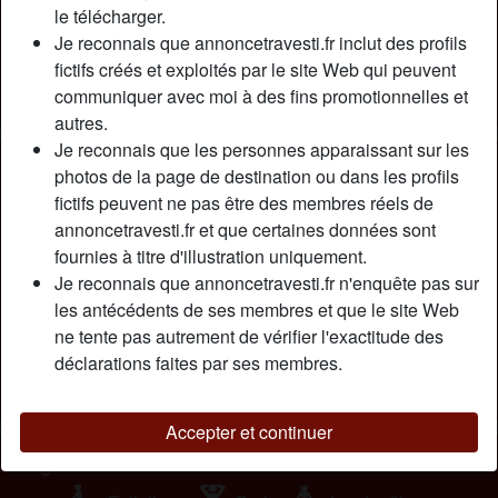
Relation:
Célibataire
le télécharger.
Couleur des cheveux:
Blonde
Je reconnais que annoncetravesti.fr inclut des profils
fictifs créés et exploités par le site Web qui peuvent
Couleur des yeux:
Bleu
communiquer avec moi à des fins promotionnelles et
Fumeur(euse):
À l'occasion
autres.
Je reconnais que les personnes apparaissant sur les
Description
person_pin
photos de la page de destination ou dans les profils
fictifs peuvent ne pas être des membres réels de
Rien sur moi à discuter ici. Amusons-nous simplement et
annoncetravesti.fr et que certaines données sont
essayons de nouvelles experiences qui peuvent faire voler
fournies à titre d'illustration uniquement.
nos deux imaginations pour que notre corps puisse en
Je reconnais que annoncetravesti.fr n'enquête pas sur
profiter. Faites-moi plaisir et je vous promets que je vous
les antécédents de ses membres et que le site Web
rendrai heureux aussi.
ne tente pas autrement de vérifier l'exactitude des
Cherche
déclarations faites par ses membres.
Homme, Hétéro, Bisexuel(le)
Accepter et continuer
Tags