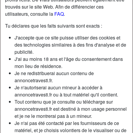
trouvés sur le site Web. Afin de différencier ces
utilisateurs, consulte la
FAQ
.
Nickname:
NoémieBouhier
Âge:
31
Tu déclares que les faits suivants sont exacts :
Pays:
France
J'accepte que ce site puisse utiliser des cookies et
Département:
Rhône
des technologies similaires à des fins d'analyse et de
Sexe:
Transexuelle
publicité.
Sexualité:
Bisexuel(le)
J'ai au moins 18 ans et l'âge du consentement dans
Relation:
Célibataire
mon lieu de résidence.
Couleur des cheveux:
Foncé
Je ne redistribuerai aucun contenu de
Taille:
170 cm
annoncetravesti.fr.
Je n'autoriserai aucun mineur à accéder à
Poids:
63 Kg
annoncetravesti.fr ou à tout matériel qu'il contient.
Épilé(e):
Oui
Tout contenu que je consulte ou télécharge sur
Fumeur(euse):
À l'occasion
annoncetravesti.fr est destiné à mon usage personnel
et je ne le montrerai pas à un mineur.
Description
person_pin
Je n'ai pas été contacté par les fournisseurs de ce
matériel, et je choisis volontiers de le visualiser ou de
Bonjour, je cherche un homme charmant et très