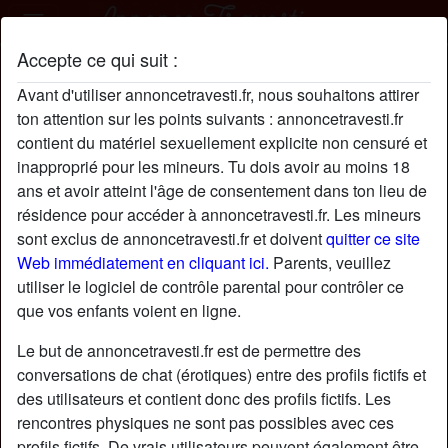
Accepte ce qui suit :
NoémieBouhier profil
Avant d'utiliser annoncetravesti.fr, nous souhaitons attirer
ton attention sur les points suivants : annoncetravesti.fr
contient du matériel sexuellement explicite non censuré et
inapproprié pour les mineurs. Tu dois avoir au moins 18
ans et avoir atteint l'âge de consentement dans ton lieu de
résidence pour accéder à annoncetravesti.fr. Les mineurs
sont exclus de annoncetravesti.fr et doivent
quitter ce site
Web immédiatement en cliquant ici.
Parents, veuillez
utiliser le logiciel de contrôle parental pour contrôler ce
que vos enfants voient en ligne.
Le but de annoncetravesti.fr est de permettre des
conversations de chat (érotiques) entre des profils fictifs et
des utilisateurs et contient donc des profils fictifs. Les
rencontres physiques ne sont pas possibles avec ces
star
chat
Ajouter
Discuter !
profils fictifs. De vrais utilisateurs peuvent également être