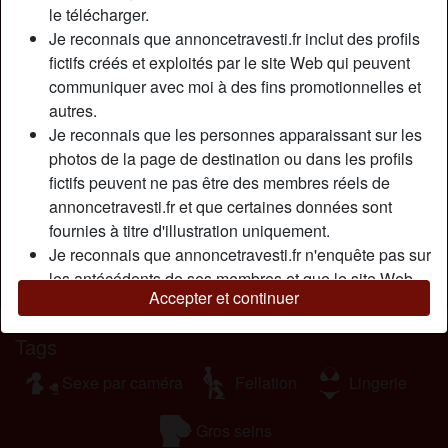
le télécharger.
respectueux envers les transexuelles. J’avoue que si tu es
Je reconnais que annoncetravesti.fr inclut des profils
mon genre de mecs, je te garderais bien avec moi pour
fictifs créés et exploités par le site Web qui peuvent
vivre ensemble un bel amour torride. Je suis une véritable
communiquer avec moi à des fins promotionnelles et
tigresse au lit, cela provient de mes origines africaines. Je
autres.
suis un mélange de Belgique et d’Afrique, mais je vis en
Je reconnais que les personnes apparaissant sur les
France. Personne ne sait dans mon milieu professionnel
photos de la page de destination ou dans les profils
que je suis une transgenre, donc merci pour ton silence, ce
fictifs peuvent ne pas être des membres réels de
serait très apprécié. Regarde-moi bien, je suis hyper
annoncetravesti.fr et que certaines données sont
canon, de très gros seins à lécher…
fournies à titre d'illustration uniquement.
Cherche
Je reconnais que annoncetravesti.fr n'enquête pas sur
les antécédents de ses membres et que le site Web
N'a spécifié aucune préférence
Accepter et continuer
ne tente pas autrement de vérifier l'exactitude des
déclarations faites par ses membres.
Tags
Sexe par caméra
Fellation
Lingerie
Gros seins