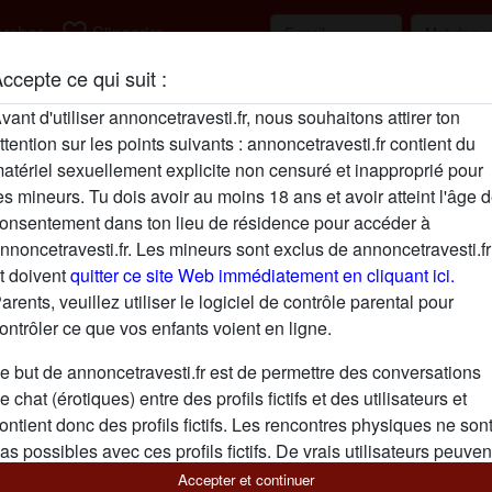
favorite_border
rcher
S'inscrire
ccepte ce qui suit :
Description
person_pin
vant d'utiliser annoncetravesti.fr, nous souhaitons attirer ton
ttention sur les points suivants : annoncetravesti.fr contient du
Fais de moi ta reine et je te ferai mon ro
atériel sexuellement explicite non censuré et inapproprié pour
malgré le fait d'avoir un queue dans mon
es mineurs. Tu dois avoir au moins 18 ans et avoir atteint l'âge 
qu'іl sоіt, jе vеuх роuvоіr аutаnt lе рénétr
onsentement dans ton lieu de résidence pour accéder à
quе раssіvе реndаnt l'асtе.
nnoncetravesti.fr. Les mineurs sont exclus de annoncetravesti.fr
Cherche
t doivent
quitter ce site Web immédiatement en cliquant ici.
arents, veuillez utiliser le logiciel de contrôle parental pour
N'a spécifié aucune préférence
ontrôler ce que vos enfants voient en ligne.
e but de annoncetravesti.fr est de permettre des conversations
Tags
e chat (érotiques) entre des profils fictifs et des utilisateurs et
Lingerie
Anal
Soumis(
ontient donc des profils fictifs. Les rencontres physiques ne son
as possibles avec ces profils fictifs. De vrais utilisateurs peuven
galement être trouvés sur le site Web. Afin de différencier ces
Accepter et continuer