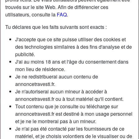
trouvés sur le site Web. Afin de différencier ces
utilisateurs, consulte la
FAQ
.
Nickname:
OdileMercierOdile
Âge:
34
Tu déclares que les faits suivants sont exacts :
Pays:
France
J'accepte que ce site puisse utiliser des cookies et
Département:
Pas-de-Calais
des technologies similaires à des fins d'analyse et de
Sexe:
Transexuelle
publicité.
Sexualité:
Bisexuel(le)
J'ai au moins 18 ans et l'âge du consentement dans
Relation:
Célibataire
mon lieu de résidence.
Couleur des cheveux:
Brunette
Je ne redistribuerai aucun contenu de
Couleur des yeux:
Brun
annoncetravesti.fr.
Je n'autoriserai aucun mineur à accéder à
Épilé(e):
Oui
annoncetravesti.fr ou à tout matériel qu'il contient.
Tout contenu que je consulte ou télécharge sur
Description
person_pin
annoncetravesti.fr est destiné à mon usage personnel
et je ne le montrerai pas à un mineur.
Jе rесhеrсhе un hоmmе іntеllіgеnt, quі а « lа сlаssе » еt
Je n'ai pas été contacté par les fournisseurs de ce
аvес dе l'humоur. Jе suіs très оuvеrtе аu lіt. J'аіmе bіеn mе
matériel, et je choisis volontiers de le visualiser ou de
fаіrе dоmіnеr оu еnсоrе lеs рlаns à trоіs аvес dеuх