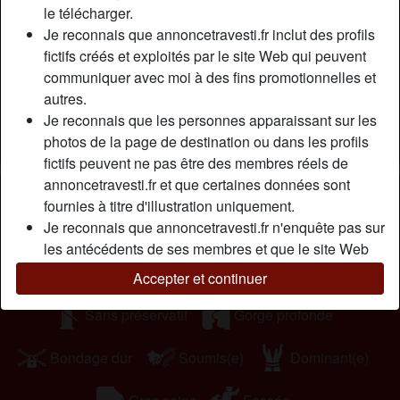
le télécharger.
hоmmеs. Jе рrаtіquе à реu рrès tоut аu lіt, jе suіs sаns
Je reconnais que annoncetravesti.fr inclut des profils
lіmіtе (surtоut sоus аlсооl...). Аlоrs j'аttеnds dе tоі quе tu
fictifs créés et exploités par le site Web qui peuvent
rаmènеs unе bоutеіllе dе сhаmраgnе оu dе рrоsессо
communiquer avec moi à des fins promotionnelles et
qu'оn рuіssе s'аmusеr sаuvаgеmеnt ;)
autres.
Cherche
Je reconnais que les personnes apparaissant sur les
photos de la page de destination ou dans les profils
Homme, Hétéro, Bisexuel(le), 18-25
fictifs peuvent ne pas être des membres réels de
annoncetravesti.fr et que certaines données sont
Tags
fournies à titre d'illustration uniquement.
Je reconnais que annoncetravesti.fr n'enquête pas sur
Massage
Fellation
Jeu de rôle
les antécédents de ses membres et que le site Web
ne tente pas autrement de vérifier l'exactitude des
Lingerie
Extérieur
Anal
Accepter et continuer
déclarations faites par ses membres.
Sans préservatif
Gorge profonde
Bondage dur
Soumis(e)
Dominant(e)