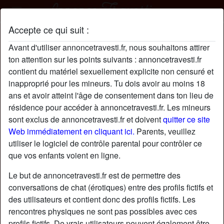
Accepte ce qui suit :
Kb55 profil
Avant d'utiliser annoncetravesti.fr, nous souhaitons attirer
ton attention sur les points suivants : annoncetravesti.fr
contient du matériel sexuellement explicite non censuré et
inapproprié pour les mineurs. Tu dois avoir au moins 18
ans et avoir atteint l'âge de consentement dans ton lieu de
résidence pour accéder à annoncetravesti.fr. Les mineurs
sont exclus de annoncetravesti.fr et doivent
quitter ce site
Web immédiatement en cliquant ici.
Parents, veuillez
utiliser le logiciel de contrôle parental pour contrôler ce
que vos enfants voient en ligne.
Le but de annoncetravesti.fr est de permettre des
conversations de chat (érotiques) entre des profils fictifs et
des utilisateurs et contient donc des profils fictifs. Les
rencontres physiques ne sont pas possibles avec ces
star
chat
Ajouter
Discuter !
profils fictifs. De vrais utilisateurs peuvent également être