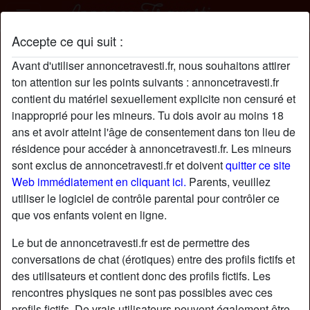
Accepte ce qui suit :
Kb55 profil
Avant d'utiliser annoncetravesti.fr, nous souhaitons attirer
ton attention sur les points suivants : annoncetravesti.fr
contient du matériel sexuellement explicite non censuré et
inapproprié pour les mineurs. Tu dois avoir au moins 18
ans et avoir atteint l'âge de consentement dans ton lieu de
résidence pour accéder à annoncetravesti.fr. Les mineurs
sont exclus de annoncetravesti.fr et doivent
quitter ce site
Web immédiatement en cliquant ici.
Parents, veuillez
utiliser le logiciel de contrôle parental pour contrôler ce
que vos enfants voient en ligne.
Le but de annoncetravesti.fr est de permettre des
conversations de chat (érotiques) entre des profils fictifs et
des utilisateurs et contient donc des profils fictifs. Les
rencontres physiques ne sont pas possibles avec ces
star
chat
Ajouter
Discuter !
profils fictifs. De vrais utilisateurs peuvent également être