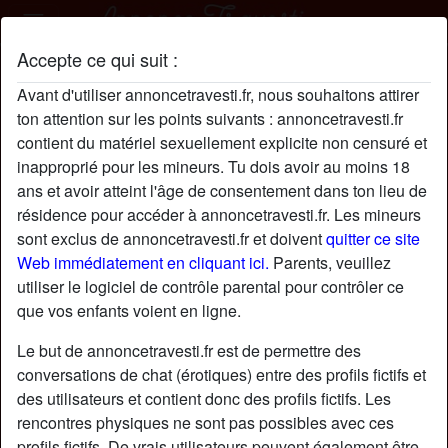
Accepte ce qui suit :
David profil
Avant d'utiliser annoncetravesti.fr, nous souhaitons attirer
ton attention sur les points suivants : annoncetravesti.fr
contient du matériel sexuellement explicite non censuré et
inapproprié pour les mineurs. Tu dois avoir au moins 18
ans et avoir atteint l'âge de consentement dans ton lieu de
résidence pour accéder à annoncetravesti.fr. Les mineurs
sont exclus de annoncetravesti.fr et doivent
quitter ce site
Web immédiatement en cliquant ici.
Parents, veuillez
utiliser le logiciel de contrôle parental pour contrôler ce
que vos enfants voient en ligne.
Le but de annoncetravesti.fr est de permettre des
conversations de chat (érotiques) entre des profils fictifs et
des utilisateurs et contient donc des profils fictifs. Les
rencontres physiques ne sont pas possibles avec ces
star
chat
Ajouter
Discuter !
profils fictifs. De vrais utilisateurs peuvent également être