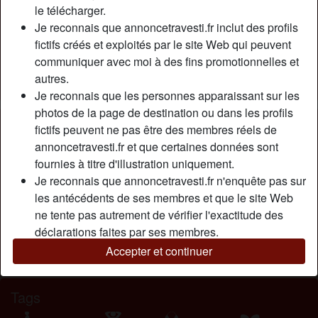
Relation:
Célibataire
le télécharger.
Couleur des cheveux:
Foncé
Je reconnais que annoncetravesti.fr inclut des profils
fictifs créés et exploités par le site Web qui peuvent
Taille:
170 cm
communiquer avec moi à des fins promotionnelles et
Épilé(e):
Oui
autres.
Fumeur(euse):
Non
Je reconnais que les personnes apparaissant sur les
photos de la page de destination ou dans les profils
Description
person_pin
fictifs peuvent ne pas être des membres réels de
annoncetravesti.fr et que certaines données sont
Bonjour, Trav soumis, ronde et mure préfère être en
fournies à titre d'illustration uniquement.
chasteté. Je recherche plan très chaud avec hommes virils
Je reconnais que annoncetravesti.fr n'enquête pas sur
et dominateurs, j'aime sucer, la sodomie, les fessées, les
les antécédents de ses membres et que le site Web
dilatations anales, éjaculations faciales.
ne tente pas autrement de vérifier l'exactitude des
Cherche
déclarations faites par ses membres.
Accepter et continuer
N'a spécifié aucune préférence
Tags