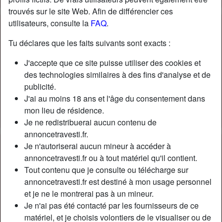
trouvés sur le site Web. Afin de différencier ces
utilisateurs, consulte la
FAQ
.
Tu déclares que les faits suivants sont exacts :
J'accepte que ce site puisse utiliser des cookies et
des technologies similaires à des fins d'analyse et de
publicité.
J'ai au moins 18 ans et l'âge du consentement dans
mon lieu de résidence.
Je ne redistribuerai aucun contenu de
annoncetravesti.fr.
Je n'autoriserai aucun mineur à accéder à
Nickname:
Ségolène33
annoncetravesti.fr ou à tout matériel qu'il contient.
Âge:
45
Tout contenu que je consulte ou télécharge sur
Pays:
France
annoncetravesti.fr est destiné à mon usage personnel
Département:
Paris
et je ne le montrerai pas à un mineur.
Sexe:
Transexuelle
Je n'ai pas été contacté par les fournisseurs de ce
Sexualité:
Bisexuel(le)
matériel, et je choisis volontiers de le visualiser ou de