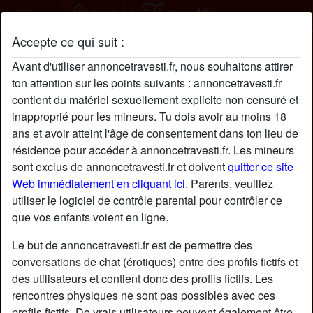
Accepte ce qui suit :
Ségolène33 profil
Avant d'utiliser annoncetravesti.fr, nous souhaitons attirer
radio_button_checked
ton attention sur les points suivants : annoncetravesti.fr
contient du matériel sexuellement explicite non censuré et
inapproprié pour les mineurs. Tu dois avoir au moins 18
ans et avoir atteint l'âge de consentement dans ton lieu de
résidence pour accéder à annoncetravesti.fr. Les mineurs
sont exclus de annoncetravesti.fr et doivent
quitter ce site
Web immédiatement en cliquant ici.
Parents, veuillez
utiliser le logiciel de contrôle parental pour contrôler ce
que vos enfants voient en ligne.
Le but de annoncetravesti.fr est de permettre des
conversations de chat (érotiques) entre des profils fictifs et
des utilisateurs et contient donc des profils fictifs. Les
rencontres physiques ne sont pas possibles avec ces
star
chat
Ajouter
Discuter !
profils fictifs. De vrais utilisateurs peuvent également être