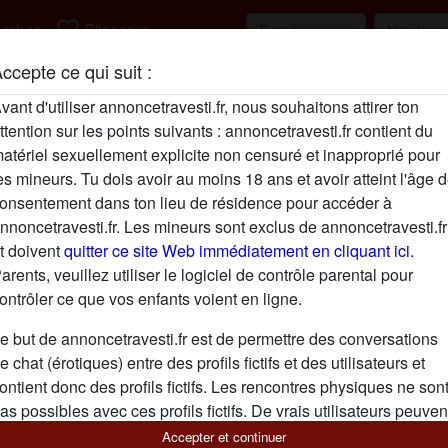
favorite_border
rcher
S'inscrire
ccepte ce qui suit :
Description
person_pin
vant d'utiliser annoncetravesti.fr, nous souhaitons attirer ton
ttention sur les points suivants : annoncetravesti.fr contient du
Salut Je suis une belle trans. T'as une gro
atériel sexuellement explicite non censuré et inapproprié pour
cul. C’est vraiment trop bon. J'ai jamais 
es mineurs. Tu dois avoir au moins 18 ans et avoir atteint l'âge 
comme ça. Je vais te remercierais, alors 
onsentement dans ton lieu de résidence pour accéder à
possible.
nnoncetravesti.fr. Les mineurs sont exclus de annoncetravesti.fr
Cherche
t doivent
quitter ce site Web immédiatement en cliquant ici.
arents, veuillez utiliser le logiciel de contrôle parental pour
Homme, Hétéro, Latin(e), 26-35
ontrôler ce que vos enfants voient en ligne.
e but de annoncetravesti.fr est de permettre des conversations
Tags
e chat (érotiques) entre des profils fictifs et des utilisateurs et
Fellation
Lingerie
Anal
ontient donc des profils fictifs. Les rencontres physiques ne son
as possibles avec ces profils fictifs. De vrais utilisateurs peuven
galement être trouvés sur le site Web. Afin de différencier ces
Accepter et continuer