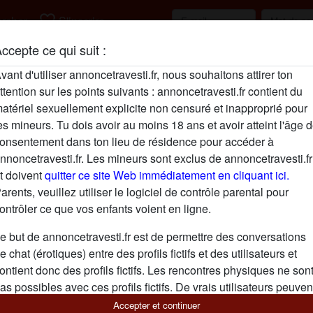
favorite_border
rcher
S'inscrire
ccepte ce qui suit :
Description
person_pin
vant d'utiliser annoncetravesti.fr, nous souhaitons attirer ton
ttention sur les points suivants : annoncetravesti.fr contient du
Allô mon joli, j’aimerai beaucoup me glisse
atériel sexuellement explicite non censuré et inapproprié pour
cochonnes. J’espère que tas dans ta chamb
es mineurs. Tu dois avoir au moins 18 ans et avoir atteint l'âge 
être. J’ai une langue malicieuse qui saura
onsentement dans ton lieu de résidence pour accéder à
à te faire gicler des litres de sperme. Reg
nnoncetravesti.fr. Les mineurs sont exclus de annoncetravesti.fr
capables de te branler la verge, mieux qu
t doivent
quitter ce site Web immédiatement en cliquant ici.
transsexuel canon et si flexible, à découvr
arents, veuillez utiliser le logiciel de contrôle parental pour
Cherche
ontrôler ce que vos enfants voient en ligne.
Homme, Hétéro, Gay, Bisexuel(le)
e but de annoncetravesti.fr est de permettre des conversations
e chat (érotiques) entre des profils fictifs et des utilisateurs et
ontient donc des profils fictifs. Les rencontres physiques ne son
Tags
as possibles avec ces profils fictifs. De vrais utilisateurs peuven
Massage
Fellation
Ora
galement être trouvés sur le site Web. Afin de différencier ces
Accepter et continuer