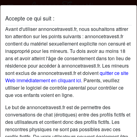
Accepte ce qui suit :
SophieKaplan profil
Avant d'utiliser annoncetravesti.fr, nous souhaitons attirer
ton attention sur les points suivants : annoncetravesti.fr
contient du matériel sexuellement explicite non censuré et
inapproprié pour les mineurs. Tu dois avoir au moins 18
ans et avoir atteint l'âge de consentement dans ton lieu de
résidence pour accéder à annoncetravesti.fr. Les mineurs
sont exclus de annoncetravesti.fr et doivent
quitter ce site
Web immédiatement en cliquant ici.
Parents, veuillez
utiliser le logiciel de contrôle parental pour contrôler ce
que vos enfants voient en ligne.
Le but de annoncetravesti.fr est de permettre des
conversations de chat (érotiques) entre des profils fictifs et
des utilisateurs et contient donc des profils fictifs. Les
rencontres physiques ne sont pas possibles avec ces
star
chat
Ajouter
Discuter !
profils fictifs. De vrais utilisateurs peuvent également être