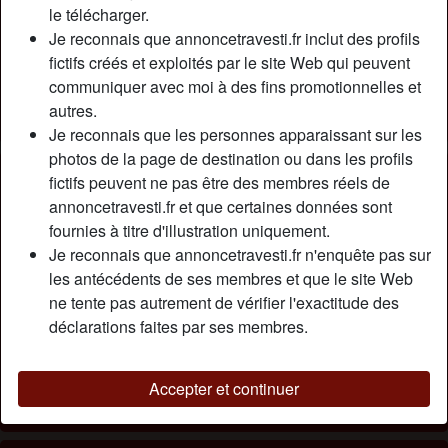
Relation:
Célibataire
le télécharger.
Couleur des cheveux:
Blonde
Je reconnais que annoncetravesti.fr inclut des profils
fictifs créés et exploités par le site Web qui peuvent
Couleur des yeux:
Brun
communiquer avec moi à des fins promotionnelles et
Épilé(e):
Oui
autres.
Fumeur(euse):
Oui
Je reconnais que les personnes apparaissant sur les
photos de la page de destination ou dans les profils
Description
person_pin
fictifs peuvent ne pas être des membres réels de
annoncetravesti.fr et que certaines données sont
Depuis que je suis jeune, j'ai toujours appris que mon
fournies à titre d'illustration uniquement.
cœur, mon corps et mon âme sont une femme. Et c'est la
Je reconnais que annoncetravesti.fr n'enquête pas sur
raison pour laquelle j'ai décidé de faire rehausser mes
les antécédents de ses membres et que le site Web
jubbies. Maintenant, je suis content de leur taille et je suis
ne tente pas autrement de vérifier l'exactitude des
sûr qu'il y aura des gars ici qui seront ravis de les masser
déclarations faites par ses membres.
si on leur en donne l'occasion.
Cherche
Accepter et continuer
Homme, Hétéro, Africain(e), 26-35