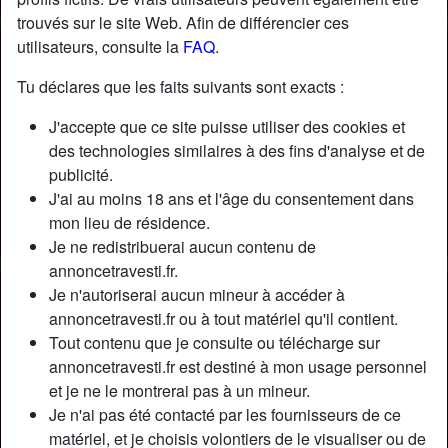
trouvés sur le site Web. Afin de différencier ces
utilisateurs, consulte la
FAQ
.
Tu déclares que les faits suivants sont exacts :
J'accepte que ce site puisse utiliser des cookies et
des technologies similaires à des fins d'analyse et de
publicité.
J'ai au moins 18 ans et l'âge du consentement dans
mon lieu de résidence.
Je ne redistribuerai aucun contenu de
annoncetravesti.fr.
Je n'autoriserai aucun mineur à accéder à
Nickname:
SophieKaplan
annoncetravesti.fr ou à tout matériel qu'il contient.
Âge:
33
Tout contenu que je consulte ou télécharge sur
Pays:
France
annoncetravesti.fr est destiné à mon usage personnel
Département:
Paris
et je ne le montrerai pas à un mineur.
Sexe:
Transexuelle
Je n'ai pas été contacté par les fournisseurs de ce
Sexualité:
Gay
matériel, et je choisis volontiers de le visualiser ou de