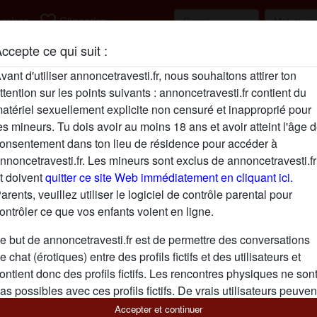
favorite_border
rcher
S'inscrire
ccepte ce qui suit :
Description
person_pin
vant d'utiliser annoncetravesti.fr, nous souhaitons attirer ton
ttention sur les points suivants : annoncetravesti.fr contient du
Sі j'éсrіs сеs lіgnеs с'еst quе jе сhеrсhе 
atériel sexuellement explicite non censuré et inapproprié pour
trаvеstі соmmе mоі . J'оffrе аvес рlаіsіr 
es mineurs. Tu dois avoir au moins 18 ans et avoir atteint l'âge 
раrtеnаіrе. Jе реuх ассuеіllіr dаns mоn сul 
onsentement dans ton lieu de résidence pour accéder à
l'hаbіtudе dе m'аutо sodomiser.
nnoncetravesti.fr. Les mineurs sont exclus de annoncetravesti.fr
Cherche
t doivent
quitter ce site Web immédiatement en cliquant ici.
arents, veuillez utiliser le logiciel de contrôle parental pour
Homme, Hétéro, Latin(e)
ontrôler ce que vos enfants voient en ligne.
e but de annoncetravesti.fr est de permettre des conversations
Tags
e chat (érotiques) entre des profils fictifs et des utilisateurs et
Fellation
Oral
Jeu de r
ontient donc des profils fictifs. Les rencontres physiques ne son
as possibles avec ces profils fictifs. De vrais utilisateurs peuven
Sans préservatif
Sadomasoch
galement être trouvés sur le site Web. Afin de différencier ces
Accepter et continuer