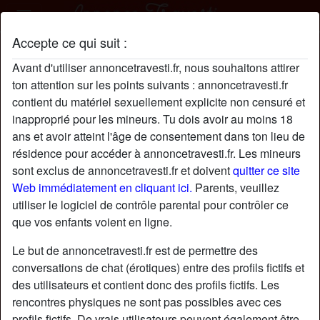
Accepte ce qui suit :
anelgacaros profil
Avant d'utiliser annoncetravesti.fr, nous souhaitons attirer
radio_button_checked
ton attention sur les points suivants : annoncetravesti.fr
contient du matériel sexuellement explicite non censuré et
inapproprié pour les mineurs. Tu dois avoir au moins 18
ans et avoir atteint l'âge de consentement dans ton lieu de
résidence pour accéder à annoncetravesti.fr. Les mineurs
sont exclus de annoncetravesti.fr et doivent
quitter ce site
Web immédiatement en cliquant ici.
Parents, veuillez
utiliser le logiciel de contrôle parental pour contrôler ce
que vos enfants voient en ligne.
Le but de annoncetravesti.fr est de permettre des
conversations de chat (érotiques) entre des profils fictifs et
des utilisateurs et contient donc des profils fictifs. Les
rencontres physiques ne sont pas possibles avec ces
star
chat
Ajouter
Discuter !
profils fictifs. De vrais utilisateurs peuvent également être