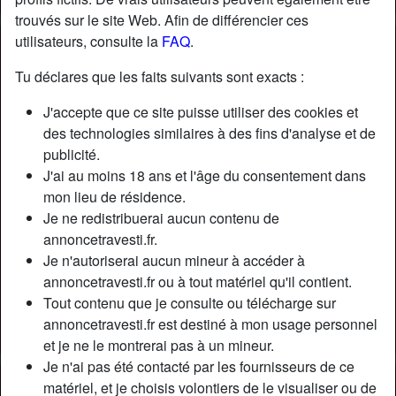
trouvés sur le site Web. Afin de différencier ces
utilisateurs, consulte la
FAQ
.
Nickname:
Anelgacaros
Âge:
41
Tu déclares que les faits suivants sont exacts :
Pays:
France
J'accepte que ce site puisse utiliser des cookies et
Département:
Paris
des technologies similaires à des fins d'analyse et de
Sexe:
Transexuelle
publicité.
Sexualité:
Bisexuel(le)
J'ai au moins 18 ans et l'âge du consentement dans
Relation:
Relation ouverte
mon lieu de résidence.
Couleur des cheveux:
Blonde
Je ne redistribuerai aucun contenu de
Couleur des yeux:
Brun
annoncetravesti.fr.
Je n'autoriserai aucun mineur à accéder à
Taille:
178 cm
annoncetravesti.fr ou à tout matériel qu'il contient.
Poids:
65 Kg
Tout contenu que je consulte ou télécharge sur
Épilé(e):
Épilé(e)
annoncetravesti.fr est destiné à mon usage personnel
Fumeur(euse):
Oui
et je ne le montrerai pas à un mineur.
Je n'ai pas été contacté par les fournisseurs de ce
Description
person_pin
matériel, et je choisis volontiers de le visualiser ou de