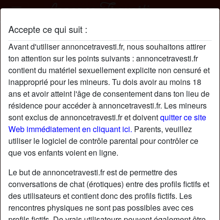
Accepte ce qui suit :
AxelleDaph profil
Avant d'utiliser annoncetravesti.fr, nous souhaitons attirer
radio_button_checked
ton attention sur les points suivants : annoncetravesti.fr
contient du matériel sexuellement explicite non censuré et
inapproprié pour les mineurs. Tu dois avoir au moins 18
ans et avoir atteint l'âge de consentement dans ton lieu de
résidence pour accéder à annoncetravesti.fr. Les mineurs
sont exclus de annoncetravesti.fr et doivent
quitter ce site
Web immédiatement en cliquant ici.
Parents, veuillez
utiliser le logiciel de contrôle parental pour contrôler ce
que vos enfants voient en ligne.
Le but de annoncetravesti.fr est de permettre des
conversations de chat (érotiques) entre des profils fictifs et
des utilisateurs et contient donc des profils fictifs. Les
rencontres physiques ne sont pas possibles avec ces
star
chat
Ajouter
Discuter !
profils fictifs. De vrais utilisateurs peuvent également être