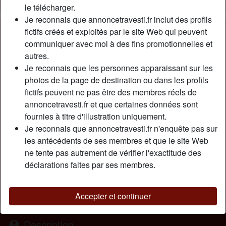
le télécharger.
Je reconnais que annoncetravesti.fr inclut des profils
Nickname:
AxelleDaph
fictifs créés et exploités par le site Web qui peuvent
Âge:
communiquer avec moi à des fins promotionnelles et
40
autres.
Pays:
France
Je reconnais que les personnes apparaissant sur les
Département:
Paris
photos de la page de destination ou dans les profils
Sexe:
Transexuelle
fictifs peuvent ne pas être des membres réels de
Sexualité:
Bisexuel(le)
annoncetravesti.fr et que certaines données sont
Relation:
Célibataire
fournies à titre d'illustration uniquement.
Couleur des cheveux:
Blonde
Je reconnais que annoncetravesti.fr n'enquête pas sur
Couleur des yeux:
Brun
les antécédents de ses membres et que le site Web
Taille:
ne tente pas autrement de vérifier l'exactitude des
175 cm
déclarations faites par ses membres.
Poids:
65 Kg
Épilé(e):
Épilé(e)
Fumeur(euse):
Oui
Accepter et continuer
Description
person_pin