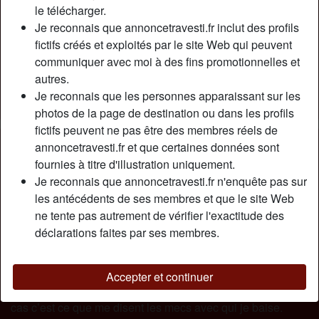
Relation:
Célibataire
le télécharger.
Couleur des cheveux:
Foncé
Je reconnais que annoncetravesti.fr inclut des profils
fictifs créés et exploités par le site Web qui peuvent
Taille:
170 cm
communiquer avec moi à des fins promotionnelles et
Poids:
64 Kg
autres.
Épilé(e):
Oui
Je reconnais que les personnes apparaissant sur les
Fumeur(euse):
Non
photos de la page de destination ou dans les profils
fictifs peuvent ne pas être des membres réels de
Description
person_pin
annoncetravesti.fr et que certaines données sont
fournies à titre d'illustration uniquement.
Belle Shemale passive ici, je travail dans une boutique en
Je reconnais que annoncetravesti.fr n'enquête pas sur
tant qu’esthéticienne. Je suis une femme coquine, mais
les antécédents de ses membres et que le site Web
très très coquine, j’aime le sexe et j’aime que les hommes
ne tente pas autrement de vérifier l'exactitude des
me surprennent. ce que j’aimerais c’est recevoir un homme
déclarations faites par ses membres.
et qu’il me baise comme une chienne sur mon lieu de
travail. Me retrouver à 4 pattes en train de me faire bourrer
par un homme que je connais à peine m’exciterais
Accepter et continuer
beaucoup beaucoup. J’ai un bon cul, il fait bander, en tout
cas c’est ce que me disent les mecs avec qui je baise.