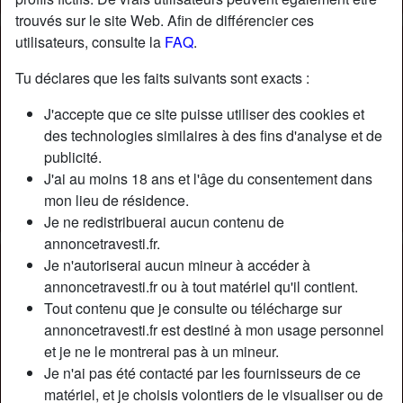
trouvés sur le site Web. Afin de différencier ces
utilisateurs, consulte la
FAQ
.
Tu déclares que les faits suivants sont exacts :
J'accepte que ce site puisse utiliser des cookies et
des technologies similaires à des fins d'analyse et de
publicité.
J'ai au moins 18 ans et l'âge du consentement dans
mon lieu de résidence.
Je ne redistribuerai aucun contenu de
annoncetravesti.fr.
Je n'autoriserai aucun mineur à accéder à
Nickname:
MarieSoyer
annoncetravesti.fr ou à tout matériel qu'il contient.
Âge:
30
Tout contenu que je consulte ou télécharge sur
Pays:
France
annoncetravesti.fr est destiné à mon usage personnel
Département:
Nord
et je ne le montrerai pas à un mineur.
Sexe:
Transexuelle
Je n'ai pas été contacté par les fournisseurs de ce
Sexualité:
Gay
matériel, et je choisis volontiers de le visualiser ou de