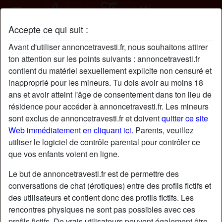
Accepte ce qui suit :
MarieSoyer profil
Avant d'utiliser annoncetravesti.fr, nous souhaitons attirer
ton attention sur les points suivants : annoncetravesti.fr
contient du matériel sexuellement explicite non censuré et
inapproprié pour les mineurs. Tu dois avoir au moins 18
ans et avoir atteint l'âge de consentement dans ton lieu de
résidence pour accéder à annoncetravesti.fr. Les mineurs
sont exclus de annoncetravesti.fr et doivent
quitter ce site
Web immédiatement en cliquant ici.
Parents, veuillez
utiliser le logiciel de contrôle parental pour contrôler ce
que vos enfants voient en ligne.
Le but de annoncetravesti.fr est de permettre des
conversations de chat (érotiques) entre des profils fictifs et
des utilisateurs et contient donc des profils fictifs. Les
rencontres physiques ne sont pas possibles avec ces
star
chat
Ajouter
Discuter !
profils fictifs. De vrais utilisateurs peuvent également être