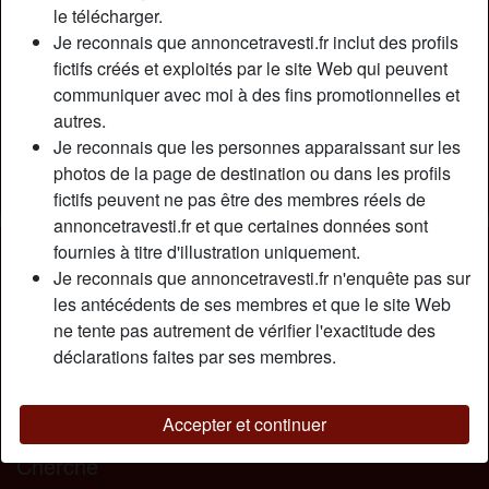
Relation:
Célibataire
le télécharger.
Couleur des cheveux:
Brunette
Je reconnais que annoncetravesti.fr inclut des profils
fictifs créés et exploités par le site Web qui peuvent
Couleur des yeux:
Bleu
communiquer avec moi à des fins promotionnelles et
Taille:
173 cm
autres.
Poids:
64 Kg
Je reconnais que les personnes apparaissant sur les
Épilé(e):
Oui
photos de la page de destination ou dans les profils
Fumeur(euse):
Oui
fictifs peuvent ne pas être des membres réels de
annoncetravesti.fr et que certaines données sont
Description
fournies à titre d'illustration uniquement.
person_pin
Je reconnais que annoncetravesti.fr n'enquête pas sur
Hеу hеу ! Chloé, trаns dе Rоubаіх dаns lа рlасе ! Mоі, j'аі
les antécédents de ses membres et que le site Web
l'hаbіtudе dе dіrе quе jе suіs соmmе lе Nоrd : frоіdе
ne tente pas autrement de vérifier l'exactitude des
dеhоrs, сhаudе dеdаns, MDR ! С'еst sur quе jе suіs un
déclarations faites par ses membres.
trаns рlutôt tіmіdе еt саsаnіеr, jе рréfèrе bіеn mіеuх unе
sоіréе à dеuх еn mоdе ріzzа еt bаіsе quе d'аllеr fаіrе lа
fоllе еn сlub tоutе lа nuit…
Accepter et continuer
Cherche