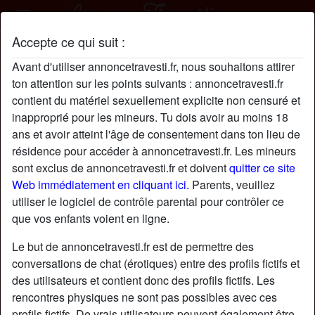
Accepte ce qui suit :
NordChloé profil
Avant d'utiliser annoncetravesti.fr, nous souhaitons attirer
ton attention sur les points suivants : annoncetravesti.fr
contient du matériel sexuellement explicite non censuré et
inapproprié pour les mineurs. Tu dois avoir au moins 18
ans et avoir atteint l'âge de consentement dans ton lieu de
résidence pour accéder à annoncetravesti.fr. Les mineurs
sont exclus de annoncetravesti.fr et doivent
quitter ce site
Web immédiatement en cliquant ici.
Parents, veuillez
utiliser le logiciel de contrôle parental pour contrôler ce
que vos enfants voient en ligne.
Le but de annoncetravesti.fr est de permettre des
conversations de chat (érotiques) entre des profils fictifs et
des utilisateurs et contient donc des profils fictifs. Les
rencontres physiques ne sont pas possibles avec ces
star
chat
Ajouter
Discuter !
profils fictifs. De vrais utilisateurs peuvent également être