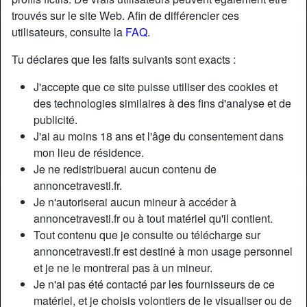
trouvés sur le site Web. Afin de différencier ces
utilisateurs, consulte la
FAQ
.
Tu déclares que les faits suivants sont exacts :
J'accepte que ce site puisse utiliser des cookies et
des technologies similaires à des fins d'analyse et de
publicité.
J'ai au moins 18 ans et l'âge du consentement dans
mon lieu de résidence.
Je ne redistribuerai aucun contenu de
annoncetravesti.fr.
Je n'autoriserai aucun mineur à accéder à
Nickname:
NordChloé
annoncetravesti.fr ou à tout matériel qu'il contient.
Âge:
36
Tout contenu que je consulte ou télécharge sur
Pays:
France
annoncetravesti.fr est destiné à mon usage personnel
Département:
Nord
et je ne le montrerai pas à un mineur.
Sexe:
Transexuelle
Je n'ai pas été contacté par les fournisseurs de ce
Sexualité:
Bisexuel(le)
matériel, et je choisis volontiers de le visualiser ou de