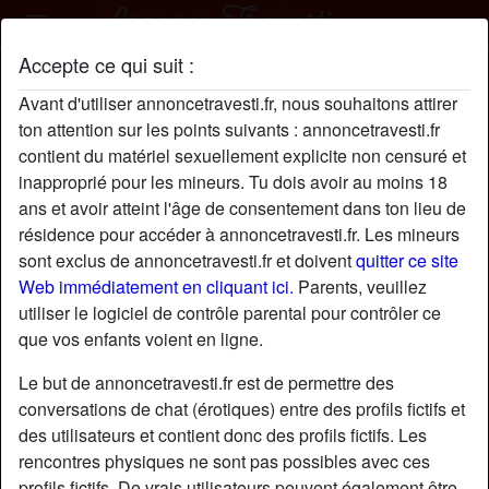
Accepte ce qui suit :
Shania44 profil
Avant d'utiliser annoncetravesti.fr, nous souhaitons attirer
ton attention sur les points suivants : annoncetravesti.fr
contient du matériel sexuellement explicite non censuré et
inapproprié pour les mineurs. Tu dois avoir au moins 18
ans et avoir atteint l'âge de consentement dans ton lieu de
résidence pour accéder à annoncetravesti.fr. Les mineurs
sont exclus de annoncetravesti.fr et doivent
quitter ce site
Web immédiatement en cliquant ici.
Parents, veuillez
utiliser le logiciel de contrôle parental pour contrôler ce
que vos enfants voient en ligne.
Le but de annoncetravesti.fr est de permettre des
conversations de chat (érotiques) entre des profils fictifs et
des utilisateurs et contient donc des profils fictifs. Les
rencontres physiques ne sont pas possibles avec ces
star
chat
Ajouter
Discuter !
profils fictifs. De vrais utilisateurs peuvent également être