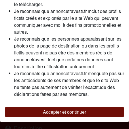
le télécharger.
Je reconnais que annoncetravesti.fr inclut des profils
Nickname:
Shania44
fictifs créés et exploités par le site Web qui peuvent
Âge:
communiquer avec moi à des fins promotionnelles et
49
autres.
Pays:
France
Je reconnais que les personnes apparaissant sur les
Département:
Nord
photos de la page de destination ou dans les profils
Sexe:
Transexuelle
fictifs peuvent ne pas être des membres réels de
Sexualité:
Bisexuel(le)
annoncetravesti.fr et que certaines données sont
Relation:
Célibataire
fournies à titre d'illustration uniquement.
Couleur des cheveux:
Foncé
Je reconnais que annoncetravesti.fr n'enquête pas sur
Couleur des yeux:
Brun
les antécédents de ses membres et que le site Web
Taille:
ne tente pas autrement de vérifier l'exactitude des
180 cm
déclarations faites par ses membres.
Poids:
70 Kg
Épilé(e):
Oui
Fumeur(euse):
Oui
Accepter et continuer
Description
person_pin