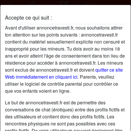
Accepte ce qui suit :
Shania44 profil
Avant d'utiliser annoncetravesti.fr, nous souhaitons attirer
ton attention sur les points suivants : annoncetravesti.fr
contient du matériel sexuellement explicite non censuré et
inapproprié pour les mineurs. Tu dois avoir au moins 18
ans et avoir atteint l'âge de consentement dans ton lieu de
résidence pour accéder à annoncetravesti.fr. Les mineurs
sont exclus de annoncetravesti.fr et doivent
quitter ce site
Web immédiatement en cliquant ici.
Parents, veuillez
utiliser le logiciel de contrôle parental pour contrôler ce
que vos enfants voient en ligne.
Le but de annoncetravesti.fr est de permettre des
conversations de chat (érotiques) entre des profils fictifs et
des utilisateurs et contient donc des profils fictifs. Les
rencontres physiques ne sont pas possibles avec ces
star
chat
Ajouter
Discuter !
profils fictifs. De vrais utilisateurs peuvent également être