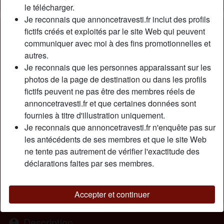
le télécharger.
Je reconnais que annoncetravesti.fr inclut des profils
Nickname:
Shania44
fictifs créés et exploités par le site Web qui peuvent
Âge:
communiquer avec moi à des fins promotionnelles et
49
autres.
Pays:
France
Je reconnais que les personnes apparaissant sur les
Département:
Nord
photos de la page de destination ou dans les profils
Sexe:
Transexuelle
fictifs peuvent ne pas être des membres réels de
Sexualité:
Bisexuel(le)
annoncetravesti.fr et que certaines données sont
Relation:
Célibataire
fournies à titre d'illustration uniquement.
Couleur des cheveux:
Foncé
Je reconnais que annoncetravesti.fr n'enquête pas sur
Couleur des yeux:
Brun
les antécédents de ses membres et que le site Web
Taille:
ne tente pas autrement de vérifier l'exactitude des
180 cm
déclarations faites par ses membres.
Poids:
70 Kg
Épilé(e):
Oui
Fumeur(euse):
Oui
Accepter et continuer
Description
person_pin