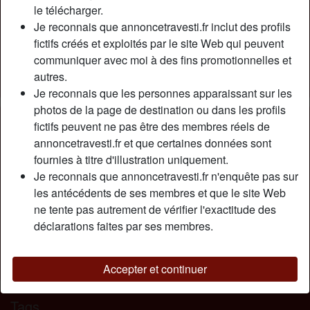
Relation:
Célibataire
le télécharger.
Couleur des cheveux:
Foncé
Je reconnais que annoncetravesti.fr inclut des profils
fictifs créés et exploités par le site Web qui peuvent
Couleur des yeux:
Brun
communiquer avec moi à des fins promotionnelles et
Poids:
68 Kg
autres.
Fumeur(euse):
À l'occasion
Je reconnais que les personnes apparaissant sur les
photos de la page de destination ou dans les profils
Description
person_pin
fictifs peuvent ne pas être des membres réels de
annoncetravesti.fr et que certaines données sont
Petit cul accueillant et serré encore vierge à dépuceler à
fournies à titre d'illustration uniquement.
prendre régulièrement et à faire jouir pour être une bonne
Je reconnais que annoncetravesti.fr n'enquête pas sur
salope et suceuse. Je cherche homme avec grosse bite et
les antécédents de ses membres et que le site Web
vicieux qui aime sucer embrasser et caresser, j'aimerais
ne tente pas autrement de vérifier l'exactitude des
me goder et doigté bisous.
déclarations faites par ses membres.
Cherche
Homme, Hétéro, Bisexuel(le)
Accepter et continuer
Tags