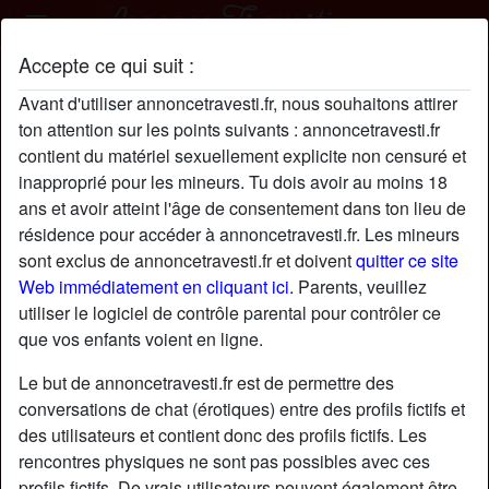
Accepte ce qui suit :
MariaBachelet profil
Avant d'utiliser annoncetravesti.fr, nous souhaitons attirer
radio_button_checked
ton attention sur les points suivants : annoncetravesti.fr
contient du matériel sexuellement explicite non censuré et
inapproprié pour les mineurs. Tu dois avoir au moins 18
ans et avoir atteint l'âge de consentement dans ton lieu de
résidence pour accéder à annoncetravesti.fr. Les mineurs
sont exclus de annoncetravesti.fr et doivent
quitter ce site
Web immédiatement en cliquant ici.
Parents, veuillez
utiliser le logiciel de contrôle parental pour contrôler ce
que vos enfants voient en ligne.
Le but de annoncetravesti.fr est de permettre des
conversations de chat (érotiques) entre des profils fictifs et
des utilisateurs et contient donc des profils fictifs. Les
rencontres physiques ne sont pas possibles avec ces
star
chat
Ajouter
Discuter !
profils fictifs. De vrais utilisateurs peuvent également être