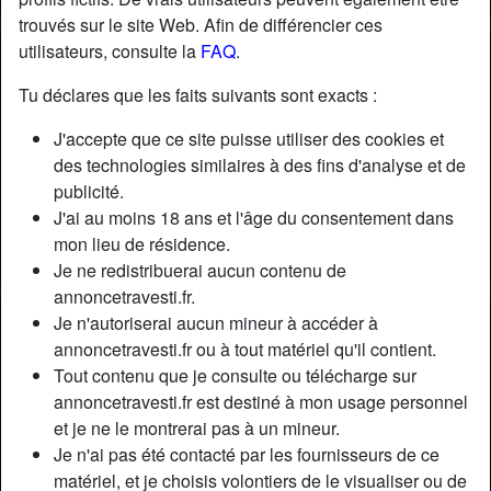
trouvés sur le site Web. Afin de différencier ces
utilisateurs, consulte la
FAQ
.
Tu déclares que les faits suivants sont exacts :
J'accepte que ce site puisse utiliser des cookies et
des technologies similaires à des fins d'analyse et de
publicité.
J'ai au moins 18 ans et l'âge du consentement dans
mon lieu de résidence.
Je ne redistribuerai aucun contenu de
annoncetravesti.fr.
Je n'autoriserai aucun mineur à accéder à
Nickname:
MariaBachelet
annoncetravesti.fr ou à tout matériel qu'il contient.
Âge:
28
Tout contenu que je consulte ou télécharge sur
Pays:
France
annoncetravesti.fr est destiné à mon usage personnel
Département:
Moselle
et je ne le montrerai pas à un mineur.
Sexe:
Transexuelle
Je n'ai pas été contacté par les fournisseurs de ce
Sexualité:
Bisexuel(le)
matériel, et je choisis volontiers de le visualiser ou de