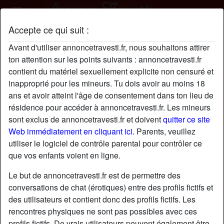
Accepte ce qui suit :
MarieBlanchet profil
Avant d'utiliser annoncetravesti.fr, nous souhaitons attirer
ton attention sur les points suivants : annoncetravesti.fr
contient du matériel sexuellement explicite non censuré et
inapproprié pour les mineurs. Tu dois avoir au moins 18
ans et avoir atteint l'âge de consentement dans ton lieu de
résidence pour accéder à annoncetravesti.fr. Les mineurs
sont exclus de annoncetravesti.fr et doivent
quitter ce site
Web immédiatement en cliquant ici.
Parents, veuillez
utiliser le logiciel de contrôle parental pour contrôler ce
que vos enfants voient en ligne.
Le but de annoncetravesti.fr est de permettre des
conversations de chat (érotiques) entre des profils fictifs et
des utilisateurs et contient donc des profils fictifs. Les
rencontres physiques ne sont pas possibles avec ces
star
chat
Ajouter
Discuter !
profils fictifs. De vrais utilisateurs peuvent également être