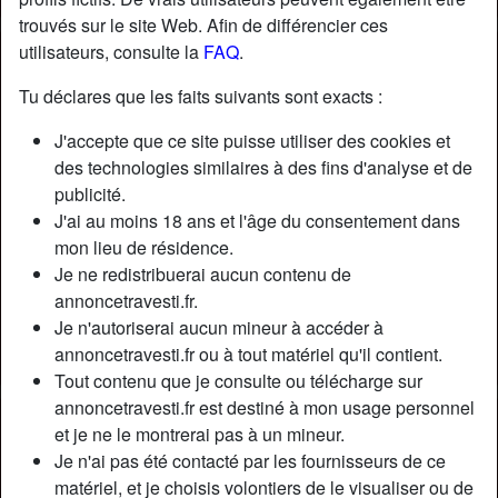
trouvés sur le site Web. Afin de différencier ces
utilisateurs, consulte la
FAQ
.
Nickname:
MarieBlanchet
Âge:
32
Tu déclares que les faits suivants sont exacts :
Pays:
France
J'accepte que ce site puisse utiliser des cookies et
Département:
Morbihan
des technologies similaires à des fins d'analyse et de
Sexe:
Transexuelle
publicité.
Sexualité:
Bisexuel(le)
J'ai au moins 18 ans et l'âge du consentement dans
Relation:
Célibataire
mon lieu de résidence.
Couleur des cheveux:
Brunette
Je ne redistribuerai aucun contenu de
Couleur des yeux:
Brun
annoncetravesti.fr.
Je n'autoriserai aucun mineur à accéder à
Épilé(e):
Non
annoncetravesti.fr ou à tout matériel qu'il contient.
Fumeur(euse):
Non
Tout contenu que je consulte ou télécharge sur
annoncetravesti.fr est destiné à mon usage personnel
Description
person_pin
et je ne le montrerai pas à un mineur.
Je n'ai pas été contacté par les fournisseurs de ce
Je pense sérieusement qu’il n’y a pas un seul homme sur
matériel, et je choisis volontiers de le visualiser ou de
cette terre qui a un appétit sexuel assez féroce pour me