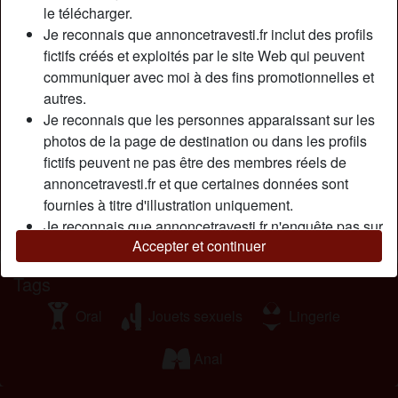
le télécharger.
contenter. C’est un véritable problème de vie être
Je reconnais que annoncetravesti.fr inclut des profils
nymphomane ! Dans mon cas, cela veut dire que je passe
fictifs créés et exploités par le site Web qui peuvent
un temps fou à chaque jour dédié au sexe. Comme je suis
communiquer avec moi à des fins promotionnelles et
célibataire car incapable d’être fidèle à un seul homme, je
autres.
me retrouve avec la problématique de trouver de nouveaux
Je reconnais que les personnes apparaissant sur les
partenaires fréquemment. Je suis donc connectée ici pour
photos de la page de destination ou dans les profils
m’amuser en ligne avec un ou plusieurs hommes très
fictifs peuvent ne pas être des membres réels de
coquin de préférence. Je suis disponible en privé.
annoncetravesti.fr et que certaines données sont
Cherche
fournies à titre d'illustration uniquement.
Je reconnais que annoncetravesti.fr n'enquête pas sur
Transexuelle, Bisexuel(le), Africain(e), 26-35
Accepter et continuer
les antécédents de ses membres et que le site Web
ne tente pas autrement de vérifier l'exactitude des
Tags
déclarations faites par ses membres.
Oral
Jouets sexuels
Lingerie
Anal