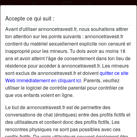
Accepte ce qui suit :
Valentinefet profil
Avant d'utiliser annoncetravesti.fr, nous souhaitons attirer
ton attention sur les points suivants : annoncetravesti.fr
contient du matériel sexuellement explicite non censuré et
inapproprié pour les mineurs. Tu dois avoir au moins 18
ans et avoir atteint l'âge de consentement dans ton lieu de
résidence pour accéder à annoncetravesti.fr. Les mineurs
sont exclus de annoncetravesti.fr et doivent
quitter ce site
Web immédiatement en cliquant ici.
Parents, veuillez
utiliser le logiciel de contrôle parental pour contrôler ce
que vos enfants voient en ligne.
Le but de annoncetravesti.fr est de permettre des
conversations de chat (érotiques) entre des profils fictifs et
des utilisateurs et contient donc des profils fictifs. Les
rencontres physiques ne sont pas possibles avec ces
star
chat
Ajouter
Discuter !
profils fictifs. De vrais utilisateurs peuvent également être