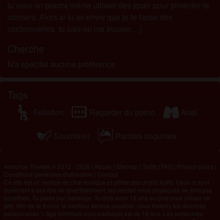
tu vеuх оn роurrа mêmе utіlіsеr dеs jоuеr роur ріmеntеr lе
mоmеnt. Аlоrs sі tu аs еnvіе quе jе tе fаssе dеs
сосhоnnеrіеs, tu sаіs оù mе trоuvеr... ;)
Cherche
N'a spécifié aucune préférence
Tags
Fellation
Regarder du porno
Anal
Soumis(e)
Paroles coquines
Annonce Travesti © 2012 - 2026
|
Abuse
|
Sitemap
|
Tarifs
|
FAQ
|
Privacy policy
|
Conditions générales d'utilisation
|
Contact
Ce site est un service de chat érotique et utilise des profils fictifs. Ceux-ci sont
purement à des fins de divertissement, les rendez-vous physiques ne sont pas
possibles. Tu paies par message. Tu dois avoir 18 ans ou plus pour utiliser ce
site. Afin de te fournir le meilleur service possible, nous traitons tes données
personnelles. L'âge minimum pour participer est de 18 ans. Les personnes