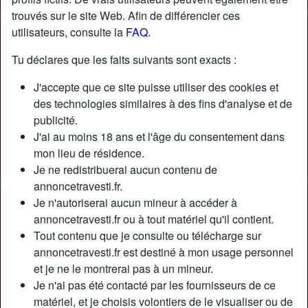
trouvés sur le site Web. Afin de différencier ces
utilisateurs, consulte la
FAQ
.
Tu déclares que les faits suivants sont exacts :
J'accepte que ce site puisse utiliser des cookies et
des technologies similaires à des fins d'analyse et de
publicité.
J'ai au moins 18 ans et l'âge du consentement dans
mon lieu de résidence.
Je ne redistribuerai aucun contenu de
annoncetravesti.fr.
Je n'autoriserai aucun mineur à accéder à
Nickname:
Valentinefet
annoncetravesti.fr ou à tout matériel qu'il contient.
Âge:
34
Tout contenu que je consulte ou télécharge sur
Pays:
France
annoncetravesti.fr est destiné à mon usage personnel
Département:
Marne
et je ne le montrerai pas à un mineur.
Sexe:
Transexuelle
Je n'ai pas été contacté par les fournisseurs de ce
Sexualité:
Bisexuel(le)
matériel, et je choisis volontiers de le visualiser ou de