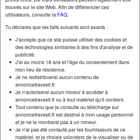
trouvés sur le site Web. Afin de différencier ces
utilisateurs, consulte la
FAQ
.
Tu déclares que les faits suivants sont exacts :
J'accepte que ce site puisse utiliser des cookies et
des technologies similaires à des fins d'analyse et de
publicité.
J'ai au moins 18 ans et l'âge du consentement dans
mon lieu de résidence.
Je ne redistribuerai aucun contenu de
annoncetravesti.fr.
Je n'autoriserai aucun mineur à accéder à
Nickname:
LaetitiaPhilidor
annoncetravesti.fr ou à tout matériel qu'il contient.
Âge:
53
Tout contenu que je consulte ou télécharge sur
Pays:
France
annoncetravesti.fr est destiné à mon usage personnel
Département:
Lot
et je ne le montrerai pas à un mineur.
Sexe:
Transexuelle
Je n'ai pas été contacté par les fournisseurs de ce
Sexualité:
Bisexuel(le)
matériel, et je choisis volontiers de le visualiser ou de