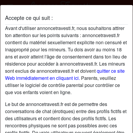
Accepte ce qui suit :
LaetitiaPhilidor profil
Avant d'utiliser annoncetravesti.fr, nous souhaitons attirer
ton attention sur les points suivants : annoncetravesti.fr
contient du matériel sexuellement explicite non censuré et
inapproprié pour les mineurs. Tu dois avoir au moins 18
ans et avoir atteint l'âge de consentement dans ton lieu de
résidence pour accéder à annoncetravesti.fr. Les mineurs
sont exclus de annoncetravesti.fr et doivent
quitter ce site
Web immédiatement en cliquant ici.
Parents, veuillez
utiliser le logiciel de contrôle parental pour contrôler ce
que vos enfants voient en ligne.
Le but de annoncetravesti.fr est de permettre des
conversations de chat (érotiques) entre des profils fictifs et
des utilisateurs et contient donc des profils fictifs. Les
rencontres physiques ne sont pas possibles avec ces
star
chat
Ajouter
Discuter !
profils fictifs. De vrais utilisateurs peuvent également être