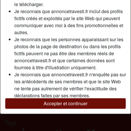
Relation:
En couple
le télécharger.
Couleur des cheveux:
Foncé
Je reconnais que annoncetravesti.fr inclut des profils
fictifs créés et exploités par le site Web qui peuvent
Couleur des yeux:
Vert
communiquer avec moi à des fins promotionnelles et
Épilé(e):
Oui
autres.
Fumeur(euse):
Oui
Je reconnais que les personnes apparaissant sur les
photos de la page de destination ou dans les profils
Description
person_pin
fictifs peuvent ne pas être des membres réels de
annoncetravesti.fr et que certaines données sont
Travestie mûre sexy, bcbg, bonne suceuse aime ejaculer...
fournies à titre d'illustration uniquement.
Belle cul anale gourmande aime être dilatée, couine quand
Je reconnais que annoncetravesti.fr n'enquête pas sur
on la fesse. Elle aime cela et jeu humide, voire être
les antécédents de ses membres et que le site Web
attachée. J'aime de poilus, barbus, moustachus.
ne tente pas autrement de vérifier l'exactitude des
Cherche
déclarations faites par ses membres.
Accepter et continuer
N'a spécifié aucune préférence
Tags