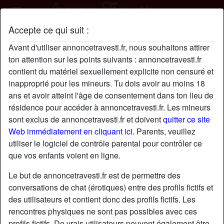
Accepte ce qui suit :
VictoriaDelaunay profil
Avant d'utiliser annoncetravesti.fr, nous souhaitons attirer
ton attention sur les points suivants : annoncetravesti.fr
contient du matériel sexuellement explicite non censuré et
inapproprié pour les mineurs. Tu dois avoir au moins 18
ans et avoir atteint l'âge de consentement dans ton lieu de
résidence pour accéder à annoncetravesti.fr. Les mineurs
sont exclus de annoncetravesti.fr et doivent
quitter ce site
Web immédiatement en cliquant ici.
Parents, veuillez
utiliser le logiciel de contrôle parental pour contrôler ce
que vos enfants voient en ligne.
Le but de annoncetravesti.fr est de permettre des
conversations de chat (érotiques) entre des profils fictifs et
des utilisateurs et contient donc des profils fictifs. Les
rencontres physiques ne sont pas possibles avec ces
star
chat
Ajouter
Discuter !
profils fictifs. De vrais utilisateurs peuvent également être