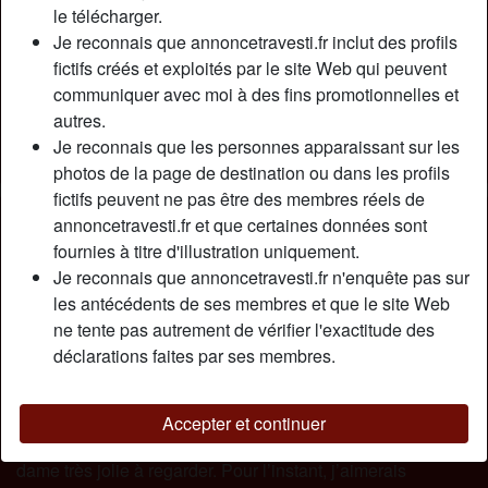
Relation:
Célibataire
le télécharger.
Couleur des cheveux:
Blonde
Je reconnais que annoncetravesti.fr inclut des profils
fictifs créés et exploités par le site Web qui peuvent
Couleur des yeux:
Brun
communiquer avec moi à des fins promotionnelles et
Poids:
72 Kg
autres.
Épilé(e):
Oui
Je reconnais que les personnes apparaissant sur les
Fumeur(euse):
Oui
photos de la page de destination ou dans les profils
fictifs peuvent ne pas être des membres réels de
Description
person_pin
annoncetravesti.fr et que certaines données sont
fournies à titre d'illustration uniquement.
Bonsoir mon tout doux, je sais que les amants se dévoilent
Je reconnais que annoncetravesti.fr n'enquête pas sur
essentiellement la nuit, alors je serais connectée qu’à
les antécédents de ses membres et que le site Web
partir de 20 heures. Comme tu peux l’observer, je suis une
ne tente pas autrement de vérifier l'exactitude des
shemale très généreuse, j’ai travaillée fort pour avoir ce
déclarations faites par ses membres.
décolleté plongeant (il m’a coûté une petite fortune devrais-
je dire mdr). Mes hanches sont le fruit de nombreuses
interventions chirurgicales, ce qui me donne un fessier
Accepter et continuer
parfait, tu trouves pas ? Les hormones ont fait de moi une
dame très jolie à regarder. Pour l’instant, j’aimerais