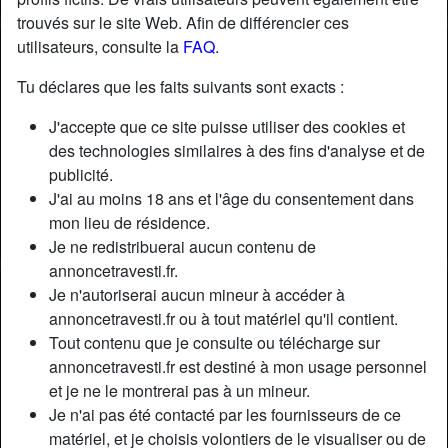
trouvés sur le site Web. Afin de différencier ces
utilisateurs, consulte la
FAQ
.
Tu déclares que les faits suivants sont exacts :
J'accepte que ce site puisse utiliser des cookies et
des technologies similaires à des fins d'analyse et de
publicité.
J'ai au moins 18 ans et l'âge du consentement dans
mon lieu de résidence.
Je ne redistribuerai aucun contenu de
annoncetravesti.fr.
Je n'autoriserai aucun mineur à accéder à
Nickname:
VictoriaDelaunay
annoncetravesti.fr ou à tout matériel qu'il contient.
Âge:
33
Tout contenu que je consulte ou télécharge sur
Pays:
France
annoncetravesti.fr est destiné à mon usage personnel
Département:
Lot-et-Garonne
et je ne le montrerai pas à un mineur.
Sexe:
Transexuelle
Je n'ai pas été contacté par les fournisseurs de ce
Sexualité:
Bisexuel(le)
matériel, et je choisis volontiers de le visualiser ou de