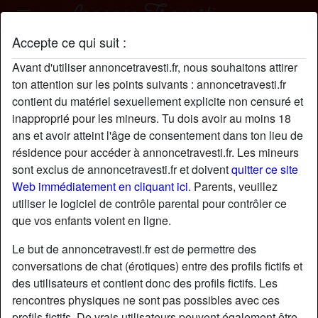
Accepte ce qui suit :
AudeChopin profil
Avant d'utiliser annoncetravesti.fr, nous souhaitons attirer
ton attention sur les points suivants : annoncetravesti.fr
contient du matériel sexuellement explicite non censuré et
inapproprié pour les mineurs. Tu dois avoir au moins 18
ans et avoir atteint l'âge de consentement dans ton lieu de
résidence pour accéder à annoncetravesti.fr. Les mineurs
sont exclus de annoncetravesti.fr et doivent
quitter ce site
Web immédiatement en cliquant ici.
Parents, veuillez
utiliser le logiciel de contrôle parental pour contrôler ce
que vos enfants voient en ligne.
Le but de annoncetravesti.fr est de permettre des
conversations de chat (érotiques) entre des profils fictifs et
des utilisateurs et contient donc des profils fictifs. Les
rencontres physiques ne sont pas possibles avec ces
star
chat
Ajouter
Discuter !
profils fictifs. De vrais utilisateurs peuvent également être