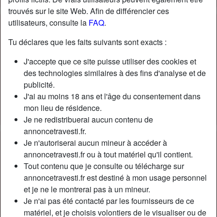
trouvés sur le site Web. Afin de différencier ces
utilisateurs, consulte la
FAQ
.
Tu déclares que les faits suivants sont exacts :
J'accepte que ce site puisse utiliser des cookies et
des technologies similaires à des fins d'analyse et de
publicité.
J'ai au moins 18 ans et l'âge du consentement dans
mon lieu de résidence.
Je ne redistribuerai aucun contenu de
annoncetravesti.fr.
Je n'autoriserai aucun mineur à accéder à
Nickname:
AudeChopin
annoncetravesti.fr ou à tout matériel qu'il contient.
Âge:
26
Tout contenu que je consulte ou télécharge sur
Pays:
France
annoncetravesti.fr est destiné à mon usage personnel
Département:
Loire-Atlantique
et je ne le montrerai pas à un mineur.
Sexe:
Transexuelle
Je n'ai pas été contacté par les fournisseurs de ce
Sexualité:
Bisexuel(le)
matériel, et je choisis volontiers de le visualiser ou de