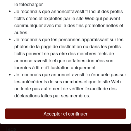
Couleur des cheveux:
Foncé
le télécharger.
Poids:
67 Kg
Je reconnais que annoncetravesti.fr inclut des profils
fictifs créés et exploités par le site Web qui peuvent
Épilé(e):
Oui
communiquer avec moi à des fins promotionnelles et
Fumeur(euse):
À l'occasion
autres.
Je reconnais que les personnes apparaissant sur les
Description
person_pin
photos de la page de destination ou dans les profils
fictifs peuvent ne pas être des membres réels de
J'ai de gros seins et un cul que vous apprécierez au
annoncetravesti.fr et que certaines données sont
maximum, je suis très sexy, garce et complaisante, une
fournies à titre d'illustration uniquement.
grosse bite de 22cm et une laitière, avec moi vous vivrez
Je reconnais que annoncetravesti.fr n'enquête pas sur
une expérience très agréable et différente que vous
les antécédents de ses membres et que le site Web
n'oublierez pas... je vous attends.
ne tente pas autrement de vérifier l'exactitude des
Cherche
déclarations faites par ses membres.
Homme, Hétéro, Gay, Bisexuel(le), Asiatique,
Caucasien(ne), 18-25
Accepter et continuer
Tags