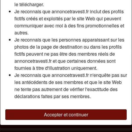
Relation:
Célibataire
le télécharger.
Couleur des cheveux:
Foncé
Je reconnais que annoncetravesti.fr inclut des profils
fictifs créés et exploités par le site Web qui peuvent
Taille:
165 cm
communiquer avec moi à des fins promotionnelles et
Poids:
63 Kg
autres.
Épilé(e):
Oui
Je reconnais que les personnes apparaissant sur les
Fumeur(euse):
À l'occasion
photos de la page de destination ou dans les profils
fictifs peuvent ne pas être des membres réels de
Description
person_pin
annoncetravesti.fr et que certaines données sont
fournies à titre d'illustration uniquement.
Je suis trans, citoyenne française de type asiatique. Moi,
Je reconnais que annoncetravesti.fr n'enquête pas sur
j’aime toutes les races d’hommes sans distinction, à partir
les antécédents de ses membres et que le site Web
du moment où je peux te jouir en pleine tronche, je suis fin
ne tente pas autrement de vérifier l'exactitude des
heureuse :) J'ai un cul bien rondé si tu veux m’enculer bien
déclarations faites par ses membres.
profond, vous êtes la bienvenue.
Cherche
Accepter et continuer
N'a spécifié aucune préférence