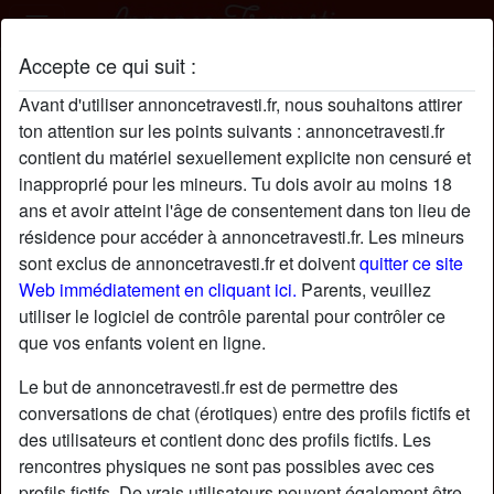
Accepte ce qui suit :
MarionLoup profil
Avant d'utiliser annoncetravesti.fr, nous souhaitons attirer
ton attention sur les points suivants : annoncetravesti.fr
contient du matériel sexuellement explicite non censuré et
inapproprié pour les mineurs. Tu dois avoir au moins 18
ans et avoir atteint l'âge de consentement dans ton lieu de
résidence pour accéder à annoncetravesti.fr. Les mineurs
sont exclus de annoncetravesti.fr et doivent
quitter ce site
Web immédiatement en cliquant ici.
Parents, veuillez
utiliser le logiciel de contrôle parental pour contrôler ce
que vos enfants voient en ligne.
Le but de annoncetravesti.fr est de permettre des
conversations de chat (érotiques) entre des profils fictifs et
des utilisateurs et contient donc des profils fictifs. Les
rencontres physiques ne sont pas possibles avec ces
star
chat
Ajouter
Discuter !
profils fictifs. De vrais utilisateurs peuvent également être