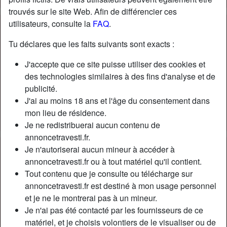
trouvés sur le site Web. Afin de différencier ces
utilisateurs, consulte la
FAQ
.
Tu déclares que les faits suivants sont exacts :
J'accepte que ce site puisse utiliser des cookies et
des technologies similaires à des fins d'analyse et de
publicité.
J'ai au moins 18 ans et l'âge du consentement dans
mon lieu de résidence.
Je ne redistribuerai aucun contenu de
annoncetravesti.fr.
Je n'autoriserai aucun mineur à accéder à
Nickname:
MarionLoup
annoncetravesti.fr ou à tout matériel qu'il contient.
Âge:
33
Tout contenu que je consulte ou télécharge sur
Pays:
France
annoncetravesti.fr est destiné à mon usage personnel
Département:
Isère
et je ne le montrerai pas à un mineur.
Sexe:
Transexuelle
Je n'ai pas été contacté par les fournisseurs de ce
Sexualité:
Bisexuel(le)
matériel, et je choisis volontiers de le visualiser ou de