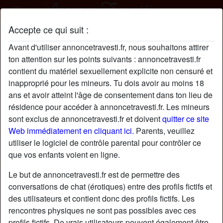
Accepte ce qui suit :
Cock-In49 profil
Avant d'utiliser annoncetravesti.fr, nous souhaitons attirer
ton attention sur les points suivants : annoncetravesti.fr
contient du matériel sexuellement explicite non censuré et
inapproprié pour les mineurs. Tu dois avoir au moins 18
ans et avoir atteint l'âge de consentement dans ton lieu de
résidence pour accéder à annoncetravesti.fr. Les mineurs
sont exclus de annoncetravesti.fr et doivent
quitter ce site
Web immédiatement en cliquant ici.
Parents, veuillez
utiliser le logiciel de contrôle parental pour contrôler ce
que vos enfants voient en ligne.
Le but de annoncetravesti.fr est de permettre des
conversations de chat (érotiques) entre des profils fictifs et
des utilisateurs et contient donc des profils fictifs. Les
rencontres physiques ne sont pas possibles avec ces
star
chat
Ajouter
Discuter !
profils fictifs. De vrais utilisateurs peuvent également être