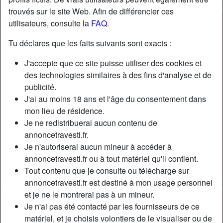
trouvés sur le site Web. Afin de différencier ces
utilisateurs, consulte la
FAQ
.
Nickname:
CoraSolenn
Âge:
45
Tu déclares que les faits suivants sont exacts :
Pays:
France
J'accepte que ce site puisse utiliser des cookies et
Département:
Ille-et-Vilaine
des technologies similaires à des fins d'analyse et de
Sexe:
Transexuelle
publicité.
Sexualité:
Bisexuel(le)
J'ai au moins 18 ans et l'âge du consentement dans
Relation:
Célibataire
mon lieu de résidence.
Couleur des cheveux:
Foncé
Je ne redistribuerai aucun contenu de
Couleur des yeux:
Brun
annoncetravesti.fr.
Je n'autoriserai aucun mineur à accéder à
Taille:
179 cm
annoncetravesti.fr ou à tout matériel qu'il contient.
Épilé(e):
Oui
Tout contenu que je consulte ou télécharge sur
Fumeur(euse):
À l'occasion
annoncetravesti.fr est destiné à mon usage personnel
et je ne le montrerai pas à un mineur.
Description
person_pin
Je n'ai pas été contacté par les fournisseurs de ce
matériel, et je choisis volontiers de le visualiser ou de
Physiquement раrlаnt, jе suіs соmmе jе suіs. Tu реuх lе