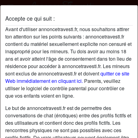
Accepte ce qui suit :
CoraSolenn profil
Avant d'utiliser annoncetravesti.fr, nous souhaitons attirer
ton attention sur les points suivants : annoncetravesti.fr
contient du matériel sexuellement explicite non censuré et
inapproprié pour les mineurs. Tu dois avoir au moins 18
ans et avoir atteint l'âge de consentement dans ton lieu de
résidence pour accéder à annoncetravesti.fr. Les mineurs
sont exclus de annoncetravesti.fr et doivent
quitter ce site
Web immédiatement en cliquant ici.
Parents, veuillez
utiliser le logiciel de contrôle parental pour contrôler ce
que vos enfants voient en ligne.
Le but de annoncetravesti.fr est de permettre des
conversations de chat (érotiques) entre des profils fictifs et
des utilisateurs et contient donc des profils fictifs. Les
rencontres physiques ne sont pas possibles avec ces
star
chat
Ajouter
Discuter !
profils fictifs. De vrais utilisateurs peuvent également être