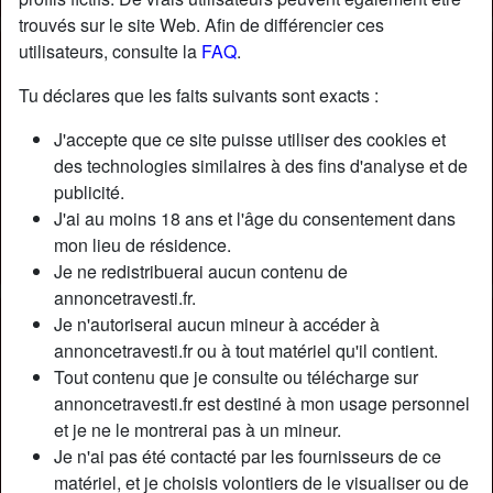
trouvés sur le site Web. Afin de différencier ces
utilisateurs, consulte la
FAQ
.
Tu déclares que les faits suivants sont exacts :
J'accepte que ce site puisse utiliser des cookies et
des technologies similaires à des fins d'analyse et de
publicité.
J'ai au moins 18 ans et l'âge du consentement dans
mon lieu de résidence.
Je ne redistribuerai aucun contenu de
annoncetravesti.fr.
Je n'autoriserai aucun mineur à accéder à
Nickname:
MariePChagnon
annoncetravesti.fr ou à tout matériel qu'il contient.
Âge:
28
Tout contenu que je consulte ou télécharge sur
Pays:
France
annoncetravesti.fr est destiné à mon usage personnel
Département:
Hauts-de-Seine
et je ne le montrerai pas à un mineur.
Sexe:
Transexuelle
Je n'ai pas été contacté par les fournisseurs de ce
Sexualité:
Bisexuel(le)
matériel, et je choisis volontiers de le visualiser ou de