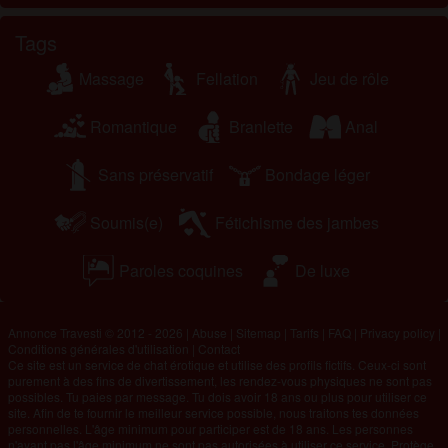
Tags
Massage
Fellation
Jeu de rôle
Romantique
Branlette
Anal
Sans préservatif
Bondage léger
Soumis(e)
Fétichisme des jambes
Paroles coquines
De luxe
Annonce Travesti © 2012 - 2026
|
Abuse
|
Sitemap
|
Tarifs
|
FAQ
|
Privacy policy
|
Conditions générales d'utilisation
|
Contact
Ce site est un service de chat érotique et utilise des profils fictifs. Ceux-ci sont
purement à des fins de divertissement, les rendez-vous physiques ne sont pas
possibles. Tu paies par message. Tu dois avoir 18 ans ou plus pour utiliser ce
site. Afin de te fournir le meilleur service possible, nous traitons tes données
personnelles. L'âge minimum pour participer est de 18 ans. Les personnes
n'ayant pas l'âge minimum ne sont pas autorisées à utiliser ce service. Protège