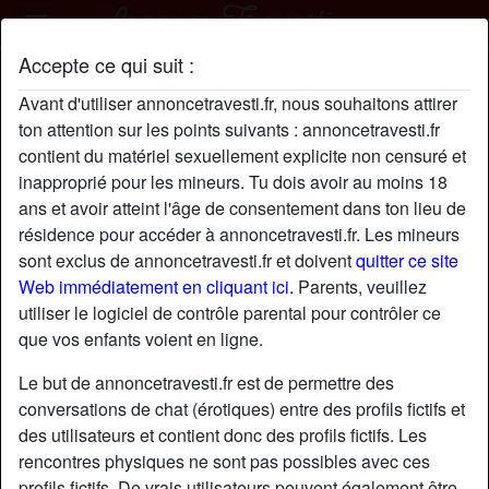
Accepte ce qui suit :
MariePChagnon profil
Avant d'utiliser annoncetravesti.fr, nous souhaitons attirer
ton attention sur les points suivants : annoncetravesti.fr
contient du matériel sexuellement explicite non censuré et
inapproprié pour les mineurs. Tu dois avoir au moins 18
ans et avoir atteint l'âge de consentement dans ton lieu de
résidence pour accéder à annoncetravesti.fr. Les mineurs
sont exclus de annoncetravesti.fr et doivent
quitter ce site
Web immédiatement en cliquant ici.
Parents, veuillez
utiliser le logiciel de contrôle parental pour contrôler ce
que vos enfants voient en ligne.
Le but de annoncetravesti.fr est de permettre des
conversations de chat (érotiques) entre des profils fictifs et
des utilisateurs et contient donc des profils fictifs. Les
rencontres physiques ne sont pas possibles avec ces
star
chat
Ajouter
Discuter !
profils fictifs. De vrais utilisateurs peuvent également être