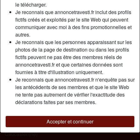
Relation:
Célibataire
le télécharger.
Couleur des cheveux:
Foncé
Je reconnais que annoncetravesti.fr inclut des profils
fictifs créés et exploités par le site Web qui peuvent
Couleur des yeux:
Bleu
communiquer avec moi à des fins promotionnelles et
Poids:
67 Kg
autres.
Fumeur(euse):
Non
Je reconnais que les personnes apparaissant sur les
photos de la page de destination ou dans les profils
Description
person_pin
fictifs peuvent ne pas être des membres réels de
annoncetravesti.fr et que certaines données sont
Impossible de passer sous silence ma verge, pour une tgirl
fournies à titre d'illustration uniquement.
je suis franchement pas à plaindre, elle fait 17 cm, bien
Je reconnais que annoncetravesti.fr n'enquête pas sur
droite, érections puissantes qui peuvent durer des heures
les antécédents de ses membres et que le site Web
s’il le faut, j’ai tout ce qu’il faut pour fournir des orgasmes à
ne tente pas autrement de vérifier l'exactitude des
la chaîne !!! Rare sont ceux qui sont passer dans mon lit et
déclarations faites par ses membres.
qui n’en n’ont pas redemandé !!! Feras-tu parti du lot ???
Cherche
Accepter et continuer
Homme, Couple, Hétéro, Gay, Bisexuel(le), Asiatique,
Caucasien(ne)