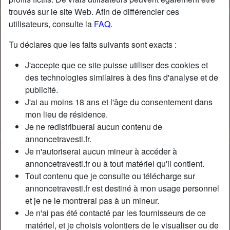
trouvés sur le site Web. Afin de différencier ces
utilisateurs, consulte la
FAQ
.
Tu déclares que les faits suivants sont exacts :
J'accepte que ce site puisse utiliser des cookies et
des technologies similaires à des fins d'analyse et de
publicité.
J'ai au moins 18 ans et l'âge du consentement dans
mon lieu de résidence.
Je ne redistribuerai aucun contenu de
annoncetravesti.fr.
Je n'autoriserai aucun mineur à accéder à
Nickname:
LaraDaucourt
annoncetravesti.fr ou à tout matériel qu'il contient.
Âge:
40
Tout contenu que je consulte ou télécharge sur
Pays:
France
annoncetravesti.fr est destiné à mon usage personnel
Département:
Hauts-de-Seine
et je ne le montrerai pas à un mineur.
Sexe:
Transexuelle
Je n'ai pas été contacté par les fournisseurs de ce
Sexualité:
Bisexuel(le)
matériel, et je choisis volontiers de le visualiser ou de