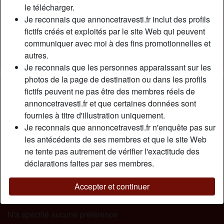
Relation:
Relation ouverte
le télécharger.
Couleur des cheveux:
Foncé
Je reconnais que annoncetravesti.fr inclut des profils
fictifs créés et exploités par le site Web qui peuvent
Couleur des yeux:
Brun
communiquer avec moi à des fins promotionnelles et
Épilé(e):
Oui
autres.
Fumeur(euse):
Oui
Je reconnais que les personnes apparaissant sur les
photos de la page de destination ou dans les profils
Description
person_pin
fictifs peuvent ne pas être des membres réels de
annoncetravesti.fr et que certaines données sont
Belle shemale transexuel pour deux ans. je cherche un
fournies à titre d'illustration uniquement.
homme pour me téter ms gros seins. J’adore avoir une
Je reconnais que annoncetravesti.fr n'enquête pas sur
bouche suceuse sur les seins. J’adore les hommes qui
les antécédents de ses membres et que le site Web
s’attardent sur mes seins, me faire bouffer les seins ça me
ne tente pas autrement de vérifier l'exactitude des
rend complètement folle et comme ca fais un petit moment
déclarations faites par ses membres.
que je n’ai pas fais çela, je ne vous cache pas que j’ai
envie de le faire actuellement.
Accepter et continuer
Cherche
N'a spécifié aucune préférence