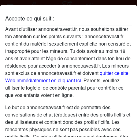
Accepte ce qui suit :
LaraDaucourt profil
Avant d'utiliser annoncetravesti.fr, nous souhaitons attirer
radio_button_checked
ton attention sur les points suivants : annoncetravesti.fr
contient du matériel sexuellement explicite non censuré et
inapproprié pour les mineurs. Tu dois avoir au moins 18
ans et avoir atteint l'âge de consentement dans ton lieu de
résidence pour accéder à annoncetravesti.fr. Les mineurs
sont exclus de annoncetravesti.fr et doivent
quitter ce site
Web immédiatement en cliquant ici.
Parents, veuillez
utiliser le logiciel de contrôle parental pour contrôler ce
que vos enfants voient en ligne.
Le but de annoncetravesti.fr est de permettre des
conversations de chat (érotiques) entre des profils fictifs et
des utilisateurs et contient donc des profils fictifs. Les
rencontres physiques ne sont pas possibles avec ces
star
chat
Ajouter
Discuter !
profils fictifs. De vrais utilisateurs peuvent également être