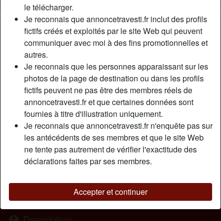
le télécharger.
Je reconnais que annoncetravesti.fr inclut des profils
Nickname:
BettyPh14
fictifs créés et exploités par le site Web qui peuvent
Âge:
communiquer avec moi à des fins promotionnelles et
48
autres.
Pays:
France
Je reconnais que les personnes apparaissant sur les
Département:
Hauts-de-Seine
photos de la page de destination ou dans les profils
Sexe:
Transexuelle
fictifs peuvent ne pas être des membres réels de
Sexualité:
Bisexuel(le)
annoncetravesti.fr et que certaines données sont
Relation:
Relation ouverte
fournies à titre d'illustration uniquement.
Couleur des cheveux:
Brunette
Je reconnais que annoncetravesti.fr n'enquête pas sur
Couleur des yeux:
Brun
les antécédents de ses membres et que le site Web
Taille:
ne tente pas autrement de vérifier l'exactitude des
170 cm
déclarations faites par ses membres.
Poids:
66 Kg
Épilé(e):
Non
Fumeur(euse):
Oui
Accepter et continuer
Description
person_pin