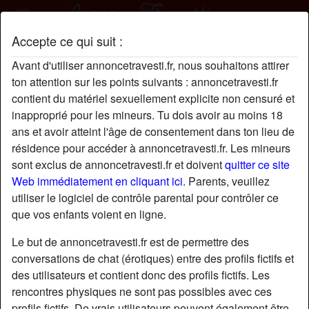
Accepte ce qui suit :
BettyPh14 profil
Avant d'utiliser annoncetravesti.fr, nous souhaitons attirer
ton attention sur les points suivants : annoncetravesti.fr
contient du matériel sexuellement explicite non censuré et
inapproprié pour les mineurs. Tu dois avoir au moins 18
ans et avoir atteint l'âge de consentement dans ton lieu de
résidence pour accéder à annoncetravesti.fr. Les mineurs
sont exclus de annoncetravesti.fr et doivent
quitter ce site
Web immédiatement en cliquant ici.
Parents, veuillez
utiliser le logiciel de contrôle parental pour contrôler ce
que vos enfants voient en ligne.
Le but de annoncetravesti.fr est de permettre des
conversations de chat (érotiques) entre des profils fictifs et
des utilisateurs et contient donc des profils fictifs. Les
rencontres physiques ne sont pas possibles avec ces
star
chat
Ajouter
Discuter !
profils fictifs. De vrais utilisateurs peuvent également être