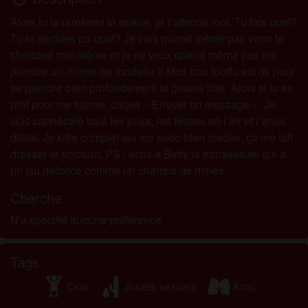
Alors tu la ramènes ta queue, je t’attends moi. Tu fais quoi?
Tu te décides ou quoi? Je vais quand même pas venir te
chercher moi-même et je ne veux quand même pas me
prendre un rhume de rondelle !! Mon trou touffu est ok pour
se prendre bien profondément ta grosse bite. Alors si tu es
prêt pour me fourrer, clique – Envuer un message –. Je
suis connectée tous les jours, les fesses en l’air et l’anus
dilaté. Je kiffe complet sur les sodo bien crades, ça me fait
dresser le scrotum. PS : écris à Betty la transexsuel qui a
un cul défoncé comme un champs de mines.
Cherche
N'a spécifié aucune préférence
Tags
Oral
Jouets sexuels
Anal