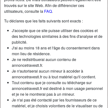
trouvés sur le site Web. Afin de différencier ces
utilisateurs, consulte la
FAQ
.
Nickname:
Gaudingau9
Âge:
49
Tu déclares que les faits suivants sont exacts :
Pays:
France
J'accepte que ce site puisse utiliser des cookies et
Département:
Hauts-de-Seine
des technologies similaires à des fins d'analyse et de
Sexe:
Transexuelle
publicité.
Sexualité:
Gay
J'ai au moins 18 ans et l'âge du consentement dans
Relation:
Célibataire
mon lieu de résidence.
Couleur des cheveux:
Blonde
Je ne redistribuerai aucun contenu de
Couleur des yeux:
Brun
annoncetravesti.fr.
Je n'autoriserai aucun mineur à accéder à
Taille:
168 cm
annoncetravesti.fr ou à tout matériel qu'il contient.
Poids:
62 Kg
Tout contenu que je consulte ou télécharge sur
Épilé(e):
Oui
annoncetravesti.fr est destiné à mon usage personnel
Fumeur(euse):
Oui
et je ne le montrerai pas à un mineur.
Je n'ai pas été contacté par les fournisseurs de ce
Description
person_pin
matériel, et je choisis volontiers de le visualiser ou de