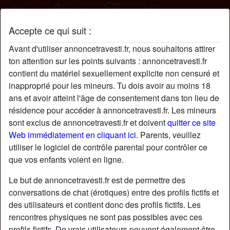
Accepte ce qui suit :
Gaudingau9 profil
Avant d'utiliser annoncetravesti.fr, nous souhaitons attirer
ton attention sur les points suivants : annoncetravesti.fr
contient du matériel sexuellement explicite non censuré et
inapproprié pour les mineurs. Tu dois avoir au moins 18
ans et avoir atteint l'âge de consentement dans ton lieu de
résidence pour accéder à annoncetravesti.fr. Les mineurs
sont exclus de annoncetravesti.fr et doivent
quitter ce site
Web immédiatement en cliquant ici.
Parents, veuillez
utiliser le logiciel de contrôle parental pour contrôler ce
que vos enfants voient en ligne.
Le but de annoncetravesti.fr est de permettre des
conversations de chat (érotiques) entre des profils fictifs et
des utilisateurs et contient donc des profils fictifs. Les
rencontres physiques ne sont pas possibles avec ces
star
chat
Ajouter
Discuter !
profils fictifs. De vrais utilisateurs peuvent également être