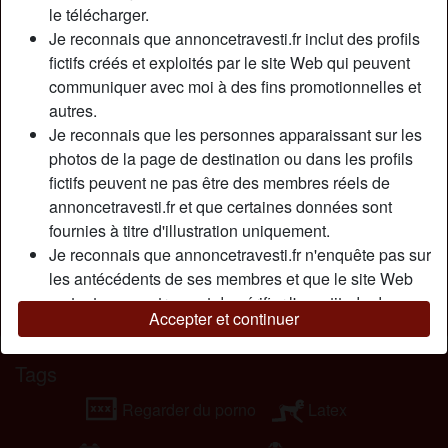
le télécharger.
Je me prénomme Valentine, blonde, transsexuel, féminine,
Je reconnais que annoncetravesti.fr inclut des profils
souriante, positive avec bonne énergie et vibrations. Je
fictifs créés et exploités par le site Web qui peuvent
suis célibataire depuis quelques mois. Au début j’étais
communiquer avec moi à des fins promotionnelles et
frustrée, je ne comprenais pas et j’acceptais très mal cela.
autres.
Puis, maintenant, j’ai fait le deuil. Ne désirant pas me
Je reconnais que les personnes apparaissant sur les
mettre à nouveau en couple pour l’instant, je suis ici pour
photos de la page de destination ou dans les profils
du sexe tout simplement. Cette carence de plusieurs
fictifs peuvent ne pas être des membres réels de
semaines sans baise se fait sentir vachement disons. Je
annoncetravesti.fr et que certaines données sont
n’ai pas encore eu un plan cul depuis ma rupture. Il faut
fournies à titre d'illustration uniquement.
absolument que les choses changent et vite.
Je reconnais que annoncetravesti.fr n'enquête pas sur
Cherche
les antécédents de ses membres et que le site Web
ne tente pas autrement de vérifier l'exactitude des
N'a spécifié aucune préférence
Accepter et continuer
déclarations faites par ses membres.
Tags
Regarder du porno
Latex