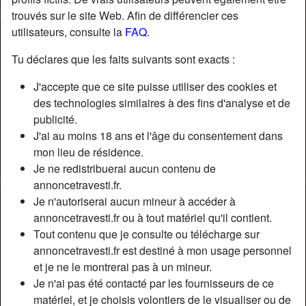
trouvés sur le site Web. Afin de différencier ces
utilisateurs, consulte la
FAQ
.
Tu déclares que les faits suivants sont exacts :
J'accepte que ce site puisse utiliser des cookies et
des technologies similaires à des fins d'analyse et de
publicité.
J'ai au moins 18 ans et l'âge du consentement dans
mon lieu de résidence.
Je ne redistribuerai aucun contenu de
annoncetravesti.fr.
Je n'autoriserai aucun mineur à accéder à
Nickname:
AmeYseultt
annoncetravesti.fr ou à tout matériel qu'il contient.
Âge:
35
Tout contenu que je consulte ou télécharge sur
Pays:
France
annoncetravesti.fr est destiné à mon usage personnel
Département:
Hauts-de-Seine
et je ne le montrerai pas à un mineur.
Sexe:
Transexuelle
Je n'ai pas été contacté par les fournisseurs de ce
Sexualité:
Bisexuel(le)
matériel, et je choisis volontiers de le visualiser ou de