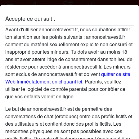
Accepte ce qui suit :
AmeYseultt profil
Avant d'utiliser annoncetravesti.fr, nous souhaitons attirer
ton attention sur les points suivants : annoncetravesti.fr
contient du matériel sexuellement explicite non censuré et
inapproprié pour les mineurs. Tu dois avoir au moins 18
ans et avoir atteint l'âge de consentement dans ton lieu de
résidence pour accéder à annoncetravesti.fr. Les mineurs
sont exclus de annoncetravesti.fr et doivent
quitter ce site
Web immédiatement en cliquant ici.
Parents, veuillez
utiliser le logiciel de contrôle parental pour contrôler ce
que vos enfants voient en ligne.
Le but de annoncetravesti.fr est de permettre des
conversations de chat (érotiques) entre des profils fictifs et
des utilisateurs et contient donc des profils fictifs. Les
rencontres physiques ne sont pas possibles avec ces
star
chat
Ajouter
Discuter !
profils fictifs. De vrais utilisateurs peuvent également être