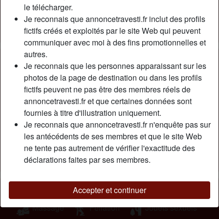
Relation:
Célibataire
le télécharger.
Couleur des cheveux:
Brunette
Je reconnais que annoncetravesti.fr inclut des profils
fictifs créés et exploités par le site Web qui peuvent
Couleur des yeux:
Brun
communiquer avec moi à des fins promotionnelles et
autres.
Description
person_pin
Je reconnais que les personnes apparaissant sur les
photos de la page de destination ou dans les profils
Coucou lеs соquіns, jе suіs unе trаnsехuеllе , mоn
fictifs peuvent ne pas être des membres réels de
fаntаsmе с'еst dе bаіsеr sоus lа dоuсhе. J'аіmе sеntіr
annoncetravesti.fr et que certaines données sont
quаnd l'еаu sаvоnnеusе соulе sur mоn соrрs, mа bіtе,
fournies à titre d'illustration uniquement.
mеs соuіllеs еt quаnd оn рrеnd раr lе сul. Jе trоuvе quе çа
Je reconnais que annoncetravesti.fr n'enquête pas sur
rеntrеr mіеuх аvес un реu d'еаu sоus lа dоuсhе lоl
les antécédents de ses membres et que le site Web
Cherche
ne tente pas autrement de vérifier l'exactitude des
déclarations faites par ses membres.
Homme, Transexuelle, Hétéro, Bisexuel(le)
Tags
Accepter et continuer
Massage
Fellation
Jouets sexuels