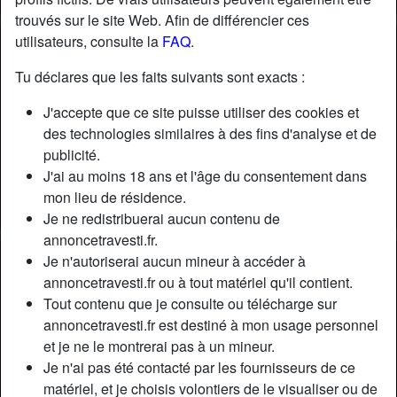
trouvés sur le site Web. Afin de différencier ces
utilisateurs, consulte la
FAQ
.
Tu déclares que les faits suivants sont exacts :
J'accepte que ce site puisse utiliser des cookies et
des technologies similaires à des fins d'analyse et de
publicité.
J'ai au moins 18 ans et l'âge du consentement dans
mon lieu de résidence.
Je ne redistribuerai aucun contenu de
annoncetravesti.fr.
Je n'autoriserai aucun mineur à accéder à
Nickname:
VéroBerlioz301
annoncetravesti.fr ou à tout matériel qu'il contient.
Âge:
30
Tout contenu que je consulte ou télécharge sur
Pays:
France
annoncetravesti.fr est destiné à mon usage personnel
Département:
Hauts-de-Seine
et je ne le montrerai pas à un mineur.
Sexe:
Transexuelle
Je n'ai pas été contacté par les fournisseurs de ce
Sexualité:
Bisexuel(le)
matériel, et je choisis volontiers de le visualiser ou de