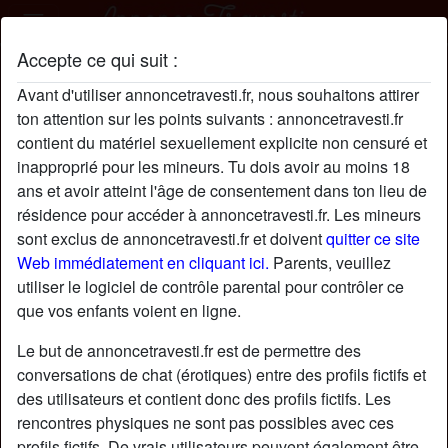
Accepte ce qui suit :
VéroBerlioz301 profil
Avant d'utiliser annoncetravesti.fr, nous souhaitons attirer
ton attention sur les points suivants : annoncetravesti.fr
contient du matériel sexuellement explicite non censuré et
inapproprié pour les mineurs. Tu dois avoir au moins 18
ans et avoir atteint l'âge de consentement dans ton lieu de
résidence pour accéder à annoncetravesti.fr. Les mineurs
sont exclus de annoncetravesti.fr et doivent
quitter ce site
Web immédiatement en cliquant ici.
Parents, veuillez
utiliser le logiciel de contrôle parental pour contrôler ce
que vos enfants voient en ligne.
Le but de annoncetravesti.fr est de permettre des
conversations de chat (érotiques) entre des profils fictifs et
des utilisateurs et contient donc des profils fictifs. Les
rencontres physiques ne sont pas possibles avec ces
star
chat
Ajouter
Discuter !
profils fictifs. De vrais utilisateurs peuvent également être