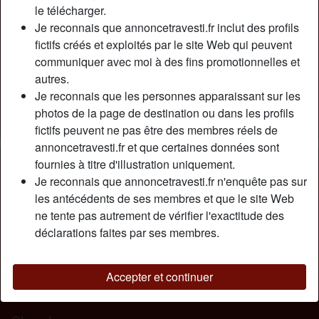
Relation:
Célibataire
le télécharger.
Couleur des cheveux:
Brunette
Je reconnais que annoncetravesti.fr inclut des profils
fictifs créés et exploités par le site Web qui peuvent
Couleur des yeux:
Brun
communiquer avec moi à des fins promotionnelles et
Taille:
178 cm
autres.
Poids:
65 Kg
Je reconnais que les personnes apparaissant sur les
Épilé(e):
Oui
photos de la page de destination ou dans les profils
Fumeur(euse):
Oui
fictifs peuvent ne pas être des membres réels de
annoncetravesti.fr et que certaines données sont
Description
fournies à titre d'illustration uniquement.
person_pin
Je reconnais que annoncetravesti.fr n'enquête pas sur
Je suis une transex MTF, homme transformé en femme.
les antécédents de ses membres et que le site Web
J’aime qu’un homme s’amuse avec mon sexe me
ne tente pas autrement de vérifier l'exactitude des
sodomise, avec ou sans jouets. J’aime que l’on me prenne
déclarations faites par ses membres.
par surprise. Je suis soumise a tout désirs sexuels, je suis
ronde j’ai subit beaucoup d’intervention, ma morphologie
n’est pas celle d’un mannequin mais un homme pourra
Accepter et continuer
largement s’amuser et faire tout ce qu’il désir.