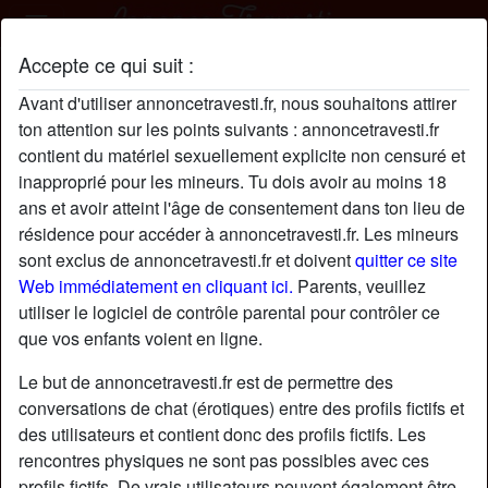
Accepte ce qui suit :
AlerkSaple profil
Avant d'utiliser annoncetravesti.fr, nous souhaitons attirer
ton attention sur les points suivants : annoncetravesti.fr
contient du matériel sexuellement explicite non censuré et
inapproprié pour les mineurs. Tu dois avoir au moins 18
ans et avoir atteint l'âge de consentement dans ton lieu de
résidence pour accéder à annoncetravesti.fr. Les mineurs
sont exclus de annoncetravesti.fr et doivent
quitter ce site
Web immédiatement en cliquant ici.
Parents, veuillez
utiliser le logiciel de contrôle parental pour contrôler ce
que vos enfants voient en ligne.
Le but de annoncetravesti.fr est de permettre des
conversations de chat (érotiques) entre des profils fictifs et
des utilisateurs et contient donc des profils fictifs. Les
rencontres physiques ne sont pas possibles avec ces
star
chat
Ajouter
Discuter !
profils fictifs. De vrais utilisateurs peuvent également être