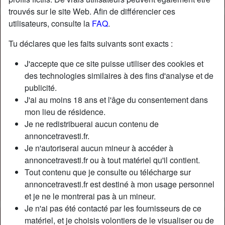
trouvés sur le site Web. Afin de différencier ces
utilisateurs, consulte la
FAQ
.
Nickname:
AlerkSaple
Âge:
33
Tu déclares que les faits suivants sont exacts :
Pays:
France
J'accepte que ce site puisse utiliser des cookies et
Département:
Haute-Savoie
des technologies similaires à des fins d'analyse et de
Sexe:
Transexuelle
publicité.
Sexualité:
Bisexuel(le)
J'ai au moins 18 ans et l'âge du consentement dans
Relation:
Célibataire
mon lieu de résidence.
Couleur des cheveux:
Foncé
Je ne redistribuerai aucun contenu de
Couleur des yeux:
Brun
annoncetravesti.fr.
Je n'autoriserai aucun mineur à accéder à
Taille:
180 cm
annoncetravesti.fr ou à tout matériel qu'il contient.
Poids:
66 Kg
Tout contenu que je consulte ou télécharge sur
Épilé(e):
Oui
annoncetravesti.fr est destiné à mon usage personnel
Fumeur(euse):
Oui
et je ne le montrerai pas à un mineur.
Je n'ai pas été contacté par les fournisseurs de ce
Description
person_pin
matériel, et je choisis volontiers de le visualiser ou de