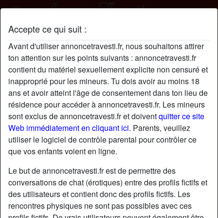
Accepte ce qui suit :
AlerkSaple profil
Avant d'utiliser annoncetravesti.fr, nous souhaitons attirer
ton attention sur les points suivants : annoncetravesti.fr
contient du matériel sexuellement explicite non censuré et
inapproprié pour les mineurs. Tu dois avoir au moins 18
ans et avoir atteint l'âge de consentement dans ton lieu de
résidence pour accéder à annoncetravesti.fr. Les mineurs
sont exclus de annoncetravesti.fr et doivent
quitter ce site
Web immédiatement en cliquant ici.
Parents, veuillez
utiliser le logiciel de contrôle parental pour contrôler ce
que vos enfants voient en ligne.
Le but de annoncetravesti.fr est de permettre des
conversations de chat (érotiques) entre des profils fictifs et
des utilisateurs et contient donc des profils fictifs. Les
rencontres physiques ne sont pas possibles avec ces
star
chat
Ajouter
Discuter !
profils fictifs. De vrais utilisateurs peuvent également être