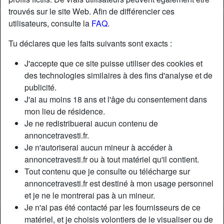
trouvés sur le site Web. Afin de différencier ces
utilisateurs, consulte la
FAQ
.
Nickname:
AlerkSaple
Âge:
33
Tu déclares que les faits suivants sont exacts :
Pays:
France
J'accepte que ce site puisse utiliser des cookies et
Département:
Haute-Savoie
des technologies similaires à des fins d'analyse et de
Sexe:
Transexuelle
publicité.
Sexualité:
Bisexuel(le)
J'ai au moins 18 ans et l'âge du consentement dans
Relation:
Célibataire
mon lieu de résidence.
Couleur des cheveux:
Foncé
Je ne redistribuerai aucun contenu de
Couleur des yeux:
Brun
annoncetravesti.fr.
Je n'autoriserai aucun mineur à accéder à
Taille:
180 cm
annoncetravesti.fr ou à tout matériel qu'il contient.
Poids:
66 Kg
Tout contenu que je consulte ou télécharge sur
Épilé(e):
Oui
annoncetravesti.fr est destiné à mon usage personnel
Fumeur(euse):
Oui
et je ne le montrerai pas à un mineur.
Je n'ai pas été contacté par les fournisseurs de ce
Description
person_pin
matériel, et je choisis volontiers de le visualiser ou de