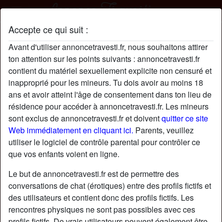
Accepte ce qui suit :
CatherineVidal profil
Avant d'utiliser annoncetravesti.fr, nous souhaitons attirer
ton attention sur les points suivants : annoncetravesti.fr
contient du matériel sexuellement explicite non censuré et
inapproprié pour les mineurs. Tu dois avoir au moins 18
ans et avoir atteint l'âge de consentement dans ton lieu de
résidence pour accéder à annoncetravesti.fr. Les mineurs
sont exclus de annoncetravesti.fr et doivent
quitter ce site
Web immédiatement en cliquant ici.
Parents, veuillez
utiliser le logiciel de contrôle parental pour contrôler ce
que vos enfants voient en ligne.
Le but de annoncetravesti.fr est de permettre des
conversations de chat (érotiques) entre des profils fictifs et
des utilisateurs et contient donc des profils fictifs. Les
rencontres physiques ne sont pas possibles avec ces
star
chat
Ajouter
Discuter !
profils fictifs. De vrais utilisateurs peuvent également être