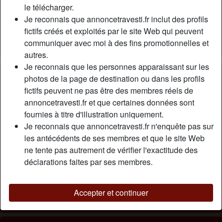
Relation:
Célibataire
le télécharger.
Couleur des cheveux:
Brunette
Je reconnais que annoncetravesti.fr inclut des profils
fictifs créés et exploités par le site Web qui peuvent
Épilé(e):
Oui
communiquer avec moi à des fins promotionnelles et
Fumeur(euse):
Non
autres.
Je reconnais que les personnes apparaissant sur les
Description
person_pin
photos de la page de destination ou dans les profils
fictifs peuvent ne pas être des membres réels de
Belle transexuelle avec très belle petite poitrine et bon petit
annoncetravesti.fr et que certaines données sont
boul dispo en plan sexe hard. Je cherche des mecs qui ont
fournies à titre d'illustration uniquement.
envie que je les suce et surtout des mecs pour venir me
Je reconnais que annoncetravesti.fr n'enquête pas sur
déboiter l’arrière train. Je suis un trans 100% passive.
les antécédents de ses membres et que le site Web
Accepte jeunes hommes de 20ans comme vieux mecs
ne tente pas autrement de vérifier l'exactitude des
célib ou mariés de plus de 50 ans. L’essentiel, c’est que je
déclarations faites par ses membres.
te sente passer dans mon trou de balles de chienne en rut.
Cherche
Accepter et continuer
N'a spécifié aucune préférence