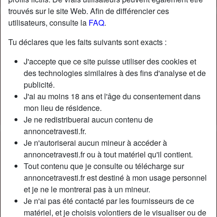
trouvés sur le site Web. Afin de différencier ces
utilisateurs, consulte la
FAQ
.
Tu déclares que les faits suivants sont exacts :
J'accepte que ce site puisse utiliser des cookies et
des technologies similaires à des fins d'analyse et de
publicité.
J'ai au moins 18 ans et l'âge du consentement dans
mon lieu de résidence.
Je ne redistribuerai aucun contenu de
annoncetravesti.fr.
Je n'autoriserai aucun mineur à accéder à
Nickname:
CatherineVidal
annoncetravesti.fr ou à tout matériel qu'il contient.
Âge:
33
Tout contenu que je consulte ou télécharge sur
Pays:
France
annoncetravesti.fr est destiné à mon usage personnel
Département:
Haute-Garonne
et je ne le montrerai pas à un mineur.
Sexe:
Transexuelle
Je n'ai pas été contacté par les fournisseurs de ce
Sexualité:
Bisexuel(le)
matériel, et je choisis volontiers de le visualiser ou de