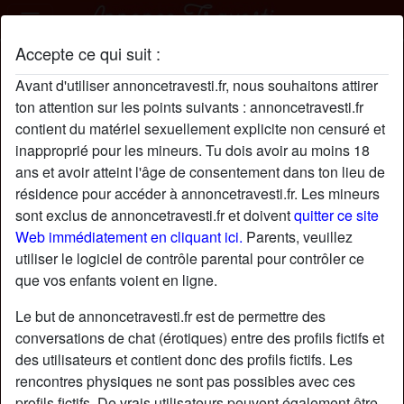
Accepte ce qui suit :
AbéliaBarbier profil
Avant d'utiliser annoncetravesti.fr, nous souhaitons attirer
radio_button_checked
ton attention sur les points suivants : annoncetravesti.fr
contient du matériel sexuellement explicite non censuré et
inapproprié pour les mineurs. Tu dois avoir au moins 18
ans et avoir atteint l'âge de consentement dans ton lieu de
résidence pour accéder à annoncetravesti.fr. Les mineurs
sont exclus de annoncetravesti.fr et doivent
quitter ce site
Web immédiatement en cliquant ici.
Parents, veuillez
utiliser le logiciel de contrôle parental pour contrôler ce
que vos enfants voient en ligne.
Le but de annoncetravesti.fr est de permettre des
conversations de chat (érotiques) entre des profils fictifs et
des utilisateurs et contient donc des profils fictifs. Les
rencontres physiques ne sont pas possibles avec ces
star
chat
Ajouter
Discuter !
profils fictifs. De vrais utilisateurs peuvent également être