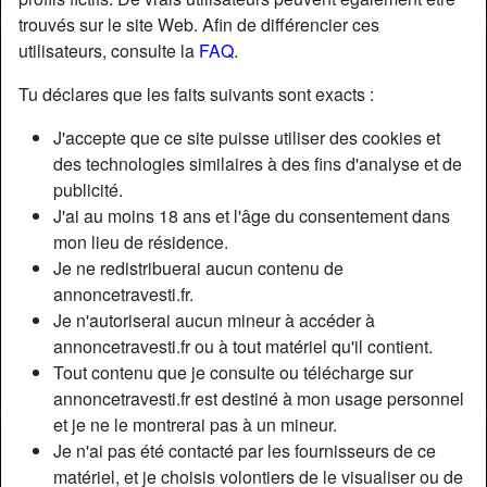
trouvés sur le site Web. Afin de différencier ces
utilisateurs, consulte la
FAQ
.
Nickname:
AbéliaBarbier
Âge:
43
Tu déclares que les faits suivants sont exacts :
Pays:
France
J'accepte que ce site puisse utiliser des cookies et
Département:
Haute-Garonne
des technologies similaires à des fins d'analyse et de
Sexe:
Transexuelle
publicité.
Sexualité:
Bisexuel(le)
J'ai au moins 18 ans et l'âge du consentement dans
Relation:
Célibataire
mon lieu de résidence.
Couleur des cheveux:
Blonde
Je ne redistribuerai aucun contenu de
Couleur des yeux:
Brun
annoncetravesti.fr.
Je n'autoriserai aucun mineur à accéder à
Taille:
180 cm
annoncetravesti.fr ou à tout matériel qu'il contient.
Poids:
66 Kg
Tout contenu que je consulte ou télécharge sur
Fumeur(euse):
Oui
annoncetravesti.fr est destiné à mon usage personnel
et je ne le montrerai pas à un mineur.
Description
person_pin
Je n'ai pas été contacté par les fournisseurs de ce
matériel, et je choisis volontiers de le visualiser ou de
Je suis une très jolie nana à bite assez grosse avec des