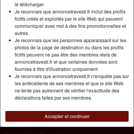
Relation:
Célibataire
le télécharger.
Couleur des cheveux:
Brunette
Je reconnais que annoncetravesti.fr inclut des profils
fictifs créés et exploités par le site Web qui peuvent
Couleur des yeux:
Brun
communiquer avec moi à des fins promotionnelles et
Épilé(e):
Oui
autres.
Je reconnais que les personnes apparaissant sur les
Description
person_pin
photos de la page de destination ou dans les profils
fictifs peuvent ne pas être des membres réels de
Je suis une transexuelle célibataire, positive et optimiste
annoncetravesti.fr et que certaines données sont
de nature. Je vois les années filer, bien que je conserve
fournies à titre d'illustration uniquement.
plutôt bien la forme, je me rend compte que les années
Je reconnais que annoncetravesti.fr n'enquête pas sur
sont là et je sens encore plus le besoin de trouver ma
les antécédents de ses membres et que le site Web
tendre moitié. Je suis grande, mince, féminine et j’ai un
ne tente pas autrement de vérifier l'exactitude des
coeur prêt a aimer. Bien que plusieurs fois déçue sur le
déclarations faites par ses membres.
plan sentimental, je conserve toujours l’espoir de trouver.
Je recherche aussi de d’obsédé sexuel faisant passer sa
bite sur mon cul…
Accepter et continuer
Cherche