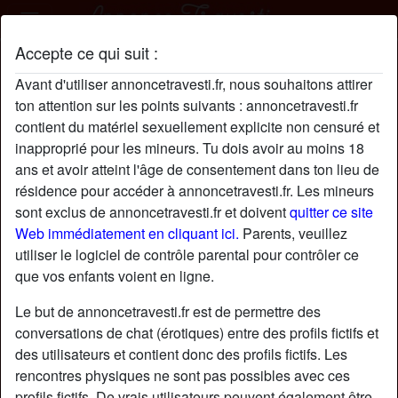
Accepte ce qui suit :
RégineGirt profil
Avant d'utiliser annoncetravesti.fr, nous souhaitons attirer
ton attention sur les points suivants : annoncetravesti.fr
contient du matériel sexuellement explicite non censuré et
inapproprié pour les mineurs. Tu dois avoir au moins 18
ans et avoir atteint l'âge de consentement dans ton lieu de
résidence pour accéder à annoncetravesti.fr. Les mineurs
sont exclus de annoncetravesti.fr et doivent
quitter ce site
Web immédiatement en cliquant ici.
Parents, veuillez
utiliser le logiciel de contrôle parental pour contrôler ce
que vos enfants voient en ligne.
Le but de annoncetravesti.fr est de permettre des
conversations de chat (érotiques) entre des profils fictifs et
des utilisateurs et contient donc des profils fictifs. Les
rencontres physiques ne sont pas possibles avec ces
star
chat
Ajouter
Discuter !
profils fictifs. De vrais utilisateurs peuvent également être