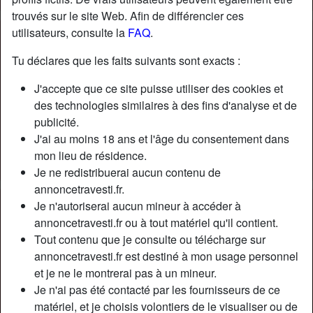
trouvés sur le site Web. Afin de différencier ces
utilisateurs, consulte la
FAQ
.
Tu déclares que les faits suivants sont exacts :
J'accepte que ce site puisse utiliser des cookies et
des technologies similaires à des fins d'analyse et de
publicité.
J'ai au moins 18 ans et l'âge du consentement dans
mon lieu de résidence.
Je ne redistribuerai aucun contenu de
annoncetravesti.fr.
Je n'autoriserai aucun mineur à accéder à
Nickname:
RégineGirt
annoncetravesti.fr ou à tout matériel qu'il contient.
Âge:
30
Tout contenu que je consulte ou télécharge sur
Pays:
France
annoncetravesti.fr est destiné à mon usage personnel
Département:
Gironde
et je ne le montrerai pas à un mineur.
Sexe:
Transexuelle
Je n'ai pas été contacté par les fournisseurs de ce
Sexualité:
Bisexuel(le)
matériel, et je choisis volontiers de le visualiser ou de