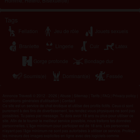
Homme, Hétéro, Bisexuel(le)
Tags
Fellation
Jeu de rôle
Jouets sexuels
Branlette
Lingerie
Cuir
Latex
Gorge profonde
Bondage dur
Soumis(e)
Dominant(e)
Fessée
Annonce Travesti © 2012 - 2026
|
Abuse
|
Sitemap
|
Tarifs
|
FAQ
|
Privacy policy
|
Conditions générales d'utilisation
|
Contact
Ce site est un service de chat érotique et utilise des profils fictifs. Ceux-ci sont
purement à des fins de divertissement, les rendez-vous physiques ne sont pas
possibles. Tu paies par message. Tu dois avoir 18 ans ou plus pour utiliser ce
site. Afin de te fournir le meilleur service possible, nous traitons tes données
personnelles. L'âge minimum pour participer est de 18 ans. Les personnes
n'ayant pas l'âge minimum ne sont pas autorisées à utiliser ce service. Protège
les mineurs des images explicites en ligne avec des logiciels comme