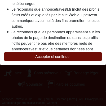
le télécharger.
ou seule, je suis hormonee, gros seins, epilée et sérieuse.
Je reconnais que annoncetravesti.fr inclut des profils
J'attends vos messages. bises
fictifs créés et exploités par le site Web qui peuvent
Cherche
communiquer avec moi à des fins promotionnelles et
autres.
Homme, Transexuelle, Gay, Bisexuel(le)
Je reconnais que les personnes apparaissant sur les
photos de la page de destination ou dans les profils
Tags
fictifs peuvent ne pas être des membres réels de
annoncetravesti.fr et que certaines données sont
Fellation
Oral
Regarder du porno
fournies à titre d'illustration uniquement.
Accepter et continuer
Je reconnais que annoncetravesti.fr n'enquête pas sur
Jouets sexuels
Branlette
Lingerie
les antécédents de ses membres et que le site Web
ne tente pas autrement de vérifier l'exactitude des
Latex
Sans préservatif
Bondage léger
déclarations faites par ses membres.
Soumis(e)
Paroles coquines
Annonce Travesti © 2012 - 2026
|
Abuse
|
Sitemap
|
Tarifs
|
FAQ
|
Privacy policy
|
Conditions générales d'utilisation
|
Contact