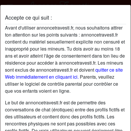
Accepte ce qui suit :
YvonneMsé profil
Avant d'utiliser annoncetravesti.fr, nous souhaitons attirer
ton attention sur les points suivants : annoncetravesti.fr
contient du matériel sexuellement explicite non censuré et
inapproprié pour les mineurs. Tu dois avoir au moins 18
ans et avoir atteint l'âge de consentement dans ton lieu de
résidence pour accéder à annoncetravesti.fr. Les mineurs
sont exclus de annoncetravesti.fr et doivent
quitter ce site
Web immédiatement en cliquant ici.
Parents, veuillez
utiliser le logiciel de contrôle parental pour contrôler ce
que vos enfants voient en ligne.
Le but de annoncetravesti.fr est de permettre des
conversations de chat (érotiques) entre des profils fictifs et
des utilisateurs et contient donc des profils fictifs. Les
rencontres physiques ne sont pas possibles avec ces
star
chat
Ajouter
Discuter !
profils fictifs. De vrais utilisateurs peuvent également être