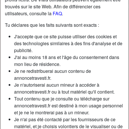
trouvés sur le site Web. Afin de différencier ces
utilisateurs, consulte la
FAQ
.
Nickname:
YvonneMsé
Âge:
30
Tu déclares que les faits suivants sont exacts :
Pays:
France
J'accepte que ce site puisse utiliser des cookies et
Département:
Gers
des technologies similaires à des fins d'analyse et de
Sexe:
Transexuelle
publicité.
Sexualité:
Bisexuel(le)
J'ai au moins 18 ans et l'âge du consentement dans
Relation:
Célibataire
mon lieu de résidence.
Couleur des cheveux:
Blonde
Je ne redistribuerai aucun contenu de
Couleur des yeux:
Bleu
annoncetravesti.fr.
Je n'autoriserai aucun mineur à accéder à
Épilé(e):
Oui
annoncetravesti.fr ou à tout matériel qu'il contient.
Fumeur(euse):
À l'occasion
Tout contenu que je consulte ou télécharge sur
annoncetravesti.fr est destiné à mon usage personnel
Description
person_pin
et je ne le montrerai pas à un mineur.
Je n'ai pas été contacté par les fournisseurs de ce
Salut, Je suis une nana sympa, a la recherche d'un ami
matériel, et je choisis volontiers de le visualiser ou de
non vulgaire dominant pour câlins et poser aussi avec lui