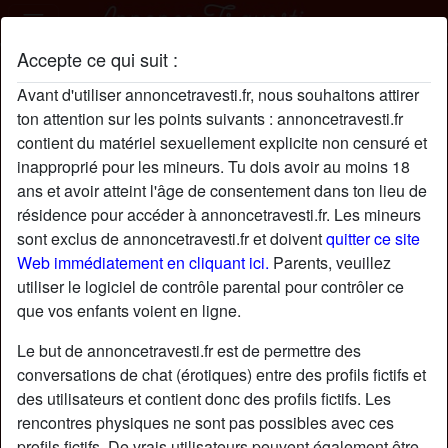
Accepte ce qui suit :
Enormeenvie profil
Avant d'utiliser annoncetravesti.fr, nous souhaitons attirer
ton attention sur les points suivants : annoncetravesti.fr
contient du matériel sexuellement explicite non censuré et
inapproprié pour les mineurs. Tu dois avoir au moins 18
ans et avoir atteint l'âge de consentement dans ton lieu de
résidence pour accéder à annoncetravesti.fr. Les mineurs
sont exclus de annoncetravesti.fr et doivent
quitter ce site
Web immédiatement en cliquant ici.
Parents, veuillez
utiliser le logiciel de contrôle parental pour contrôler ce
que vos enfants voient en ligne.
Le but de annoncetravesti.fr est de permettre des
conversations de chat (érotiques) entre des profils fictifs et
des utilisateurs et contient donc des profils fictifs. Les
rencontres physiques ne sont pas possibles avec ces
star
chat
Ajouter
Discuter !
profils fictifs. De vrais utilisateurs peuvent également être