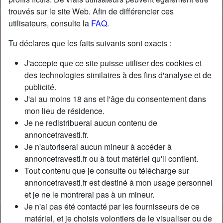
trouvés sur le site Web. Afin de différencier ces
utilisateurs, consulte la
FAQ
.
Nickname:
BernadetteBrochard
Âge:
27
Tu déclares que les faits suivants sont exacts :
Pays:
France
J'accepte que ce site puisse utiliser des cookies et
Département:
Drôme
des technologies similaires à des fins d'analyse et de
Sexe:
Transexuelle
publicité.
Sexualité:
Bisexuel(le)
J'ai au moins 18 ans et l'âge du consentement dans
Relation:
Célibataire
mon lieu de résidence.
Couleur des cheveux:
Blonde
Je ne redistribuerai aucun contenu de
Couleur des yeux:
Brun
annoncetravesti.fr.
Je n'autoriserai aucun mineur à accéder à
Taille:
178 cm
annoncetravesti.fr ou à tout matériel qu'il contient.
Poids:
67 Kg
Tout contenu que je consulte ou télécharge sur
Épilé(e):
Épilé(e)
annoncetravesti.fr est destiné à mon usage personnel
Fumeur(euse):
Oui
et je ne le montrerai pas à un mineur.
Je n'ai pas été contacté par les fournisseurs de ce
Description
person_pin
matériel, et je choisis volontiers de le visualiser ou de