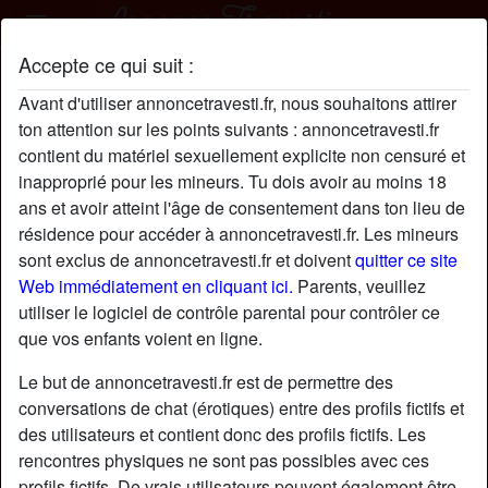
Accepte ce qui suit :
BernadetteBrochard profil
Avant d'utiliser annoncetravesti.fr, nous souhaitons attirer
ton attention sur les points suivants : annoncetravesti.fr
contient du matériel sexuellement explicite non censuré et
inapproprié pour les mineurs. Tu dois avoir au moins 18
ans et avoir atteint l'âge de consentement dans ton lieu de
résidence pour accéder à annoncetravesti.fr. Les mineurs
sont exclus de annoncetravesti.fr et doivent
quitter ce site
Web immédiatement en cliquant ici.
Parents, veuillez
utiliser le logiciel de contrôle parental pour contrôler ce
que vos enfants voient en ligne.
Le but de annoncetravesti.fr est de permettre des
conversations de chat (érotiques) entre des profils fictifs et
des utilisateurs et contient donc des profils fictifs. Les
rencontres physiques ne sont pas possibles avec ces
star
chat
Ajouter
Discuter !
profils fictifs. De vrais utilisateurs peuvent également être