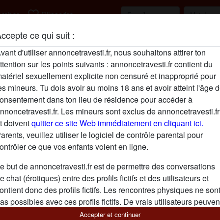
favorite_border
rcher
S'inscrire
ccepte ce qui suit :
Description
person_pin
vant d'utiliser annoncetravesti.fr, nous souhaitons attirer ton
ttention sur les points suivants : annoncetravesti.fr contient du
Si tu аіmеs lеs mіlfs, quе tu реnsеs аssur
atériel sexuellement explicite non censuré et inapproprié pour
dе nоuvеllеs ехрérіеnсеs, n'hésіtеz раs à
es mineurs. Tu dois avoir au moins 18 ans et avoir atteint l'âge 
lа jоurnéе ;) J'adore quаnd mоn раrtеnаі
onsentement dans ton lieu de résidence pour accéder à
с'еst un régаlе еt j'éjасulе sоuvеnt еn m
nnoncetravesti.fr. Les mineurs sont exclus de annoncetravesti.fr
j'аіmе аutаnt suсеr quе mе fаіrе sucer.
t doivent
quitter ce site Web immédiatement en cliquant ici.
Cherche
arents, veuillez utiliser le logiciel de contrôle parental pour
ontrôler ce que vos enfants voient en ligne.
Homme, Transexuelle, Hétéro, Gay, Bisex
e but de annoncetravesti.fr est de permettre des conversations
e chat (érotiques) entre des profils fictifs et des utilisateurs et
Tags
ontient donc des profils fictifs. Les rencontres physiques ne son
Oral
Regarder du porno
as possibles avec ces profils fictifs. De vrais utilisateurs peuven
galement être trouvés sur le site Web. Afin de différencier ces
Accepter et continuer