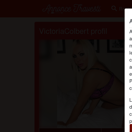
search
Reche
A
VictoriaColbert profil
A
a
m
l
c
a
e
P
c
L
d
c
p
é